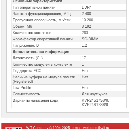
сетевое
Основные характеристики
оборудование
Тип оперативной памяти
DDR4
Частота функционирования, МГц
2 400
СХД
-
Пропускная способность, Мб/сек.
19 200
системы
Объём, Мб
8 192
хранения
данных
Количество контактов
260
Форм-фактор оперативной памяти
SO-DIMM
Компоненты
Напряжение, В
1.2
компьютеров
Дополнительная информация
Платформы
Латентность (CL)
17
малого
Количество модулей в комплекте
1
размера
Поддержка ECC
Нет
Материнские
Наличие буфера на модуле памяти
Нет
платы
(Registered)
Low Profile
Нет
Процессоры
Совместимость
Для ноутбуков
Intel
Варианты написания кода
KVR24S17S8/8,
KVR24S17S8/8
Процессоры
AMD
Модули
памяти
WIT Company © 1994-2025, e-mail:
welcome@wit.ru