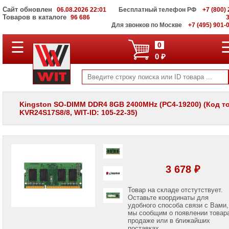
Сайт обновлен
06.08.2026 22:01
Бесплатный телефон РФ
+7 (800) 
Товаров в каталоге
96 686
Для звонков по Москве
+7 (495) 901-
☰
ПОЛНЫЙ
0
КАТАЛОГ
0 ₽
WIT
Корпоративные
серверы
WIT
VV
Kingston SO-DIMM DDR4 8GB 2400MHz (PC4-19200) (Код т
KVR24S17S8/8, WIT-ID: 105-22-35)
Системы
хранения
данных
WIT
VI
Мониторы
3 678 ₽
и
LCD
панели
Товар на складе отстутствует.
Оставьте координаты для
удобного способа связи с Вами,
Проекторы
мы сообщим о появлении товар
и
лампы
продаже или в ближайших
для
поставках.