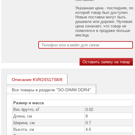
проекторов
Указанная цена - последняя, по
которой товар был доступен.
Ноутбуки
Новые поставки могут быть
Brand
дешевле или дороже. Нулевая
Name
цена означает, что товар не
появлялся в продаже больше
Моноблоки
месяца.
Brand
Name
Компьютеры
Brand
Name
Принтеры
плоттеры
Описание KVR24S17S8/8
МФУ
Все товары в разделе "SO-DIMM DDR4"
Серверы
Brand
Name
Размер и масса
Вес брутто, кГ
0.02
Пассивное
Длина, см
8
сетевое
оборудование
Ширина, см
0.7
Высота, см
4.6
Активное