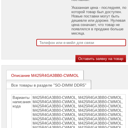
проекторов
Указанная цена - последняя, по
которой товар был доступен.
Ноутбуки
Новые поставки могут быть
Brand
дешевле или дороже. Нулевая
Name
цена означает, что товар не
появлялся в продаже больше
Моноблоки
месяца.
Brand
Name
Компьютеры
Brand
Name
Принтеры
плоттеры
Описание M425R4GA3BB0-CWMOL
МФУ
Все товары в разделе "SO-DIMM DDR5"
Серверы
Brand
Name
Варианты
M425R4GA3BB0-CWMOL, M425R4GA3BB0-CWMOL,
написания
M425R4GА3BB0-CWMOL, M425R4GА3ВВ0-CWMOL,
кода
M425R4GА3ВВ0-CWMOL, M425R4GА3ВВ0-СWMOL,
Пассивное
сетевое
M425R4GА3ВВ0-СWMOL, M425R4GА3ВВ0-СWMOL,
оборудование
M425R4GА3ВВ0-СWMOL, М425R4GА3ВВ0-СWМOL,
М425R4GА3ВВ0-СWМOL, М425R4GА3ВВ0-СWМOL,
М425R4GА3ВВ0-СWМOL, М425R4GА3ВВ0-СWМOL,
Активное
М425R4GА3ВВ0-СWМOL, М425R4GА3ВВ0-СWМOL,