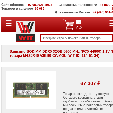
Сайт обновлен
07.08.2026 10:27
Бесплатный телефон РФ
+7 (800) 
Товаров в каталоге
96 686
Для звонков по Москве
+7 (495) 901-
☰
ПОЛНЫЙ
0
КАТАЛОГ
0 ₽
WIT
Корпоративные
серверы
WIT
VV
Samsung SODIMM DDR5 32GB 5600 MHz (PC5-44800) 1.1V (
товара M425R4GA3BB0-CWMOL, WIT-ID: 114-61-34)
Системы
хранения
данных
WIT
VI
Мониторы
67 307 ₽
и
LCD
панели
Товар на складе отстутствует.
Оставьте координаты для
удобного способа связи с Вами,
Проекторы
мы сообщим о появлении товар
и
лампы
продаже или в ближайших
для
поставках.