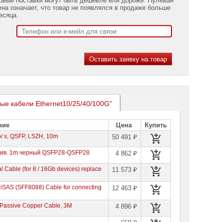
ена означает, что товар не появлялся в продаже больше
есяца.
ые кабели Ethernet10/25/40/100G"
ние
Цена
Купить
b/ s, QSFP, LSZH, 10m
50 491 ₽
сив. 1m черный QSFP28-QSFP28
4 862 ₽
Cable (for 8 / 16Gb devices) replace
11 573 ₽
SAS (SFF8088) Cable for connecting
12 463 ₽
Passive Copper Cable, 3M
4 896 ₽