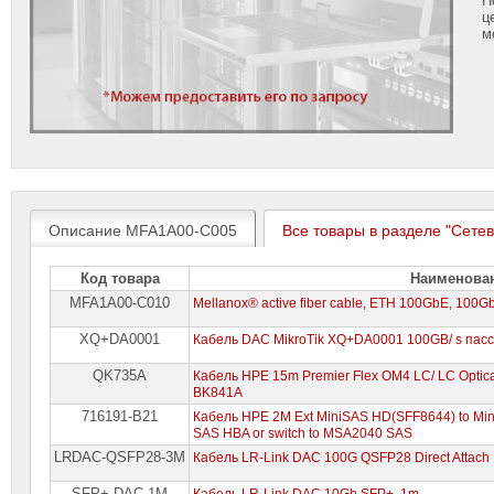
ц
м
Описание MFA1A00-C005
Все товары в разделе "Сетев
Код товара
Наименова
MFA1A00-C010
Mellanox® active fiber cable, ETH 100GbE, 100G
XQ+DA0001
Кабель DAC MikroTik XQ+DA0001 100GB/ s пас
QK735A
Кабель HPE 15m Premier Flex OM4 LC/ LC Optical 
BK841A
716191-B21
Кабель HPE 2M Ext MiniSAS HD(SFF8644) to Mini
SAS HBA or switch to MSA2040 SAS
LRDAC-QSFP28-3M
Кабель LR-Link DAC 100G QSFP28 Direct Attach 
SFP+-DAC-1M
Кабель LR-Link DAC 10Gb SFP+, 1m