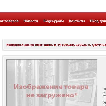
ог товаров
Новости
Видеоуроки
Контакты
Вход для
Mellanox® active fiber cable, ETH 100GbE, 100Gb/ s, QSFP, 
Т
у
т
У
Н