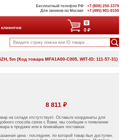
Бесплатный телефон РФ
+7 (800) 250-3379
Для звонков по Москве
+7 (495) 901-0150
0
 клиентов
0 ₽
LSZH, 5m (Код товара MFA1A00-C005, WIT-ID: 111-57-31)
8 811 ₽
овар на складе отстутствует. Оставьте координаты для
добного способа связи с Вами, мы сообщим о появлении
овара в продаже или в ближайших поставках.
казанная цена - последняя, по которой товар был доступен.
овые поставки могут быть дешевле или дороже. Нулевая