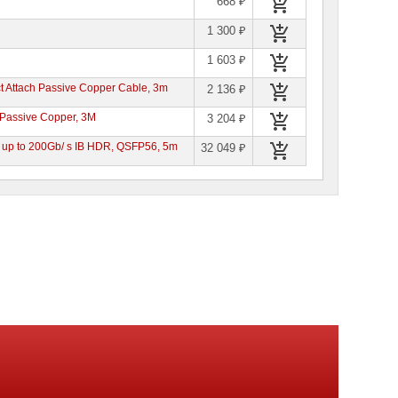
668 ₽
1 300 ₽
1 603 ₽
 Attach Passive Copper Cable, 3m
2 136 ₽
Passive Copper, 3M
3 204 ₽
, up to 200Gb/ s IB HDR, QSFP56, 5m
32 049 ₽