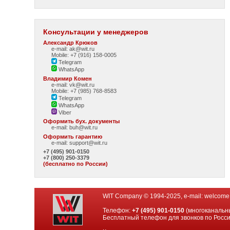
Консультации у менеджеров
Александр Крюков
e-mail: ak@wit.ru
Mobile: +7 (916) 158-0005
Telegram
WhatsApp
Владимир Комен
e-mail: vk@wit.ru
Mobile: +7 (985) 768-8583
Telegram
WhatsApp
Viber
Оформить бух. документы
e-mail:
buh@wit.ru
Оформить гарантию
e-mail:
support@wit.ru
+7 (495) 901-0150
+7 (800) 250-3379
(бесплатно по России)
WIT Company © 1994-2025, e-mail:
welcome
Телефон:
+7 (495) 901-0150
(многоканальн
Бесплатный телефон для звонков по Росс