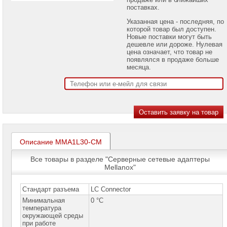
проекторов
поставках.
Указанная цена - последняя, по
Ноутбуки
которой товар был доступен.
Brand
Новые поставки могут быть
Name
дешевле или дороже. Нулевая
цена означает, что товар не
Моноблоки
появлялся в продаже больше
Brand
месяца.
Name
Компьютеры
Brand
Name
Принтеры
плоттеры
МФУ
Описание MMA1L30-CM
Серверы
Все товары в разделе "Серверные сетевые адаптеры
Brand
Mellanox"
Name
Пассивное
Стандарт разъема
LC Connector
сетевое
Минимальная
0 °C
оборудование
температура
окружающей среды
Активное
при работе