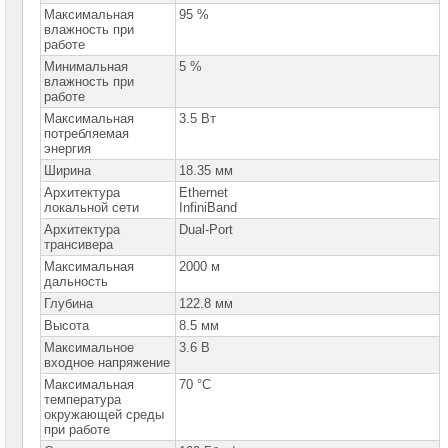
сетевое
Максимальная
95 %
оборудование
влажность при
работе
Оборудование
Минимальная
5 %
для
влажность при
IP-
работе
телефонии
Максимальная
3.5 Вт
потребляемая
Сетевое
оборудование
энергия
Ubiquity
Ширина
18.35 мм
Архитектура
Ethernet
Сетевые
локальной сети
InfiniBand
адаптеры
Архитектура
Dual-Port
Сетевые
трансивера
адаптеры
Максимальная
2000 м
Allied
дальность
Telesis
Глубина
122.8 мм
Серверные
сетевые
Высота
8.5 мм
адаптеры
Максимальное
3.6 В
Intel
входное напряжение
Серверные
Максимальная
70 °C
сетевые
температура
адаптеры
окружающей среды
Intel/
при работе
LR-