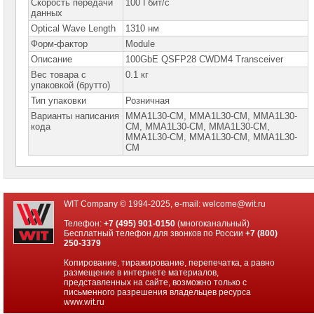
Link
Скорость передачи
100 Гбит/с
данных
Серверные
Optical Wave Length
1310 нм
сетевые
адаптеры
Форм-фактор
Module
Intel/
Описание
100GbE QSFP28 CWDM4 Transceiver
Silicom
Вес товара с
0.1 кг
Серверные
упаковкой (брутто)
сетевые
адаптеры
Тип упаковки
Розничная
Broadcom
Варианты написания
MMA1L30-CM, MMA1L30-CM, MMА1L30-
кода
CM, MMА1L30-СM, MMА1L30-СM,
Серверные
ММА1L30-СМ, ММА1L30-СМ, ММА1L30-
сетевые
СМ
адаптеры
QLogic
Серверные
сетевые
адаптеры
WIT Company © 1994-2025, e-mail:
welcome@wit.ru
Huawei
Телефон:
+7 (495) 901-0150
(многоканальный)
Серверные
Бесплатный телефон для звонков по России
+7 (800)
сетевые
250-3379
адаптеры
Mellanox
Копирование, тиражирование, перепечатка, а равно
►
размещение в интернете материалов,
представленных на сайте, возможно только с
Сетевые
письменного разрешения владельцев ресурса
кабели
www.wit.ru
Ethernet10/25/40/100G