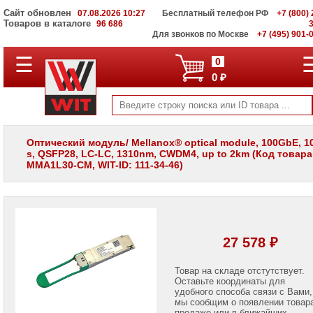
Сайт обновлен
07.08.2026 10:27
Бесплатный телефон РФ
+7 (800) 
Товаров в каталоге
96 686
Для звонков по Москве
+7 (495) 901-
☰
ПОЛНЫЙ
0
КАТАЛОГ
0 ₽
WIT
Корпоративные
серверы
WIT
VV
Оптический модуль/ Mellanox® optical module, 100GbE, 1
s, QSFP28, LC-LC, 1310nm, CWDM4, up to 2km (Код товара
Системы
MMA1L30-CM, WIT-ID: 111-34-46)
хранения
данных
WIT
VI
Мониторы
и
27 578 ₽
LCD
панели
Товар на складе отстутствует.
Оставьте координаты для
Проекторы
и
удобного способа связи с Вами,
лампы
мы сообщим о появлении товар
для
продаже или в ближайших