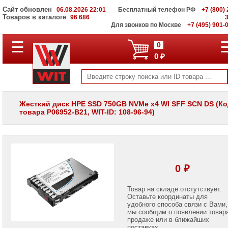
Сайт обновлен
06.08.2026 22:01
Бесплатный телефон РФ
+7 (800) 
Товаров в каталоге
96 686
Для звонков по Москве
+7 (495) 901-
☰
ПОЛНЫЙ
0
КАТАЛОГ
0 ₽
WIT
Корпоративные
серверы
WIT
VV
Жесткий диск HPE SSD 750GB NVMe x4 WI SFF SCN DS (Ко
товара P06952-B21, WIT-ID: 108-96-94)
Системы
хранения
данных
WIT
VI
Мониторы
0 ₽
и
LCD
панели
Товар на складе отстутствует.
Оставьте координаты для
удобного способа связи с Вами,
Проекторы
мы сообщим о появлении товар
и
лампы
продаже или в ближайших
для
поставках.