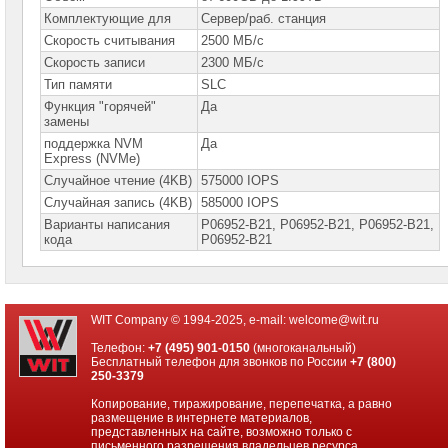
Комплектующие для
Сервер/раб. станция
Серверы
Скорость считывания
Lenovo
2500 МБ/с
Скорость записи
2300 МБ/с
Серверы
Тип памяти
SLC
Hewlett
Packard
Функция "горячей"
Да
Enterprise
замены
поддержка NVM
Да
Башенные
Express (NVMe)
серверы
Случайное чтение (4KB)
575000 IOPS
HPE
Случайная запись (4KB)
585000 IOPS
Стоечные
Варианты написания
P06952-B21, P06952-B21, P06952-В21,
серверы
кода
Р06952-В21
HPE
Комплектующие
для
серверов
WIT Company © 1994-2025, e-mail:
welcome@wit.ru
HPE
Телефон:
+7 (495) 901-0150
(многоканальный)
Процессоры
Бесплатный телефон для звонков по России
+7 (800)
для
250-3379
серверов
HPE
Копирование, тиражирование, перепечатка, а равно
размещение в интернете материалов,
Модули
представленных на сайте, возможно только с
памяти
письменного разрешения владельцев ресурса