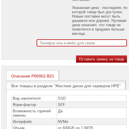
проекторов
Указанная цена - последняя, по
которой товар был доступен.
Ноутбуки
Новые поставки могут быть
Brand
дешевле или дороже. Нулевая
Name
цена означает, что товар не
появлялся в продаже больше
Моноблоки
месяца.
Brand
Name
Компьютеры
Brand
Name
Принтеры
плоттеры
Описание P06952-B21
МФУ
Все товары в разделе "Жесткие диски для серверов HPE"
Серверы
Brand
Name
Вид накопителя
SSD
Форм-фактор
SFF
Серверы
Возможность горячей
Да
Huawei
замены
Интерфейс
NVMe
Серверы
DELL
Объем
от 600GB до 1.99TB