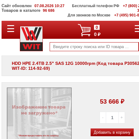
Сайт обновлен
07.08.2026 10:27
Бесплатный телефон РФ
+7 (800) 
Товаров в каталоге
96 686
Для звонков по Москве
+7 (495) 901-
☰
ПОЛНЫЙ
0
КАТАЛОГ
0 ₽
WIT
Корпоративные
серверы
WIT
VV
HDD HPE 2.4TB 2.5" SAS 12G 10000rpm (Код товара P30562
WIT-ID: 114-92-69)
Системы
хранения
данных
WIT
VI
Мониторы
53 666 ₽
и
LCD
панели
Проекторы
и
Добавить в корзину
лампы
для