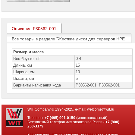
проекторов
Ноутбуки
Brand
Name
Описание P30562-001
Моноблоки
Brand
Все товары в разделе "Жесткие диски для серверов HPE"
Name
Размер и масса
Компьютеры
Brand
Вес брутто, кГ
0.4
Name
Длина, см
15
Ширина, см
10
Принтеры
плоттеры
Высота, см
5
МФУ
Варианты написания кода
P30562-001, P30562-001
Серверы
Brand
Name
WIT Company © 1994-2025, e-mail:
welcome@wit.ru
Серверы
Huawei
Телефон:
+7 (495) 901-0150
(многоканальный)
Бесплатный телефон для звонков по России
+7 (800)
250-3379
Серверы
DELL
Копирование, тиражирование, перепечатка, а равно