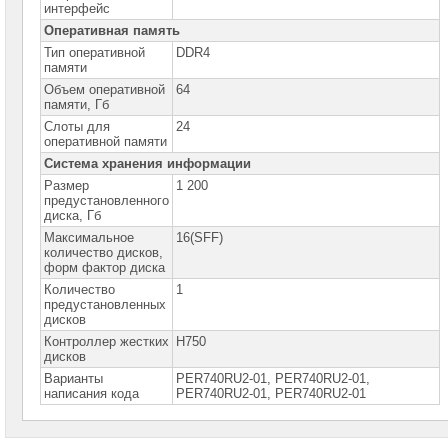
Серверы
интерфейс
DELL
Оперативная память
PowerEdge
R250
Тип оперативной
DDR4
памяти
Серверы
Объем оперативной
64
DELL
памяти, Гб
PowerEdge
R330
Слоты для
24
оперативной памяти
Серверы
DELL
Система хранения информации
PowerEdge
Размер
1 200
R340
предустановленного
диска, Гб
Серверы
DELL
Максимальное
16(SFF)
PowerEdge
количество дисков,
R350
форм фактор диска
Серверы
Количество
1
DELL
предустановленных
PowerEdge
дисков
R360
Контроллер жестких
H750
дисков
Серверы
DELL
Варианты
PER740RU2-01, PER740RU2-01,
PowerEdge
написания кода
PЕR740RU2-01, РЕR740RU2-01
R430
Серверы
DELL