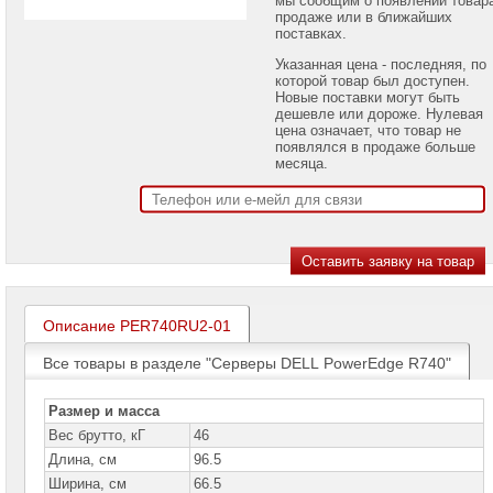
проекторов
продаже или в ближайших
поставках.
Ноутбуки
Указанная цена - последняя, по
Brand
которой товар был доступен.
Name
Новые поставки могут быть
дешевле или дороже. Нулевая
Моноблоки
цена означает, что товар не
Brand
появлялся в продаже больше
Name
месяца.
Компьютеры
Brand
Name
Принтеры
плоттеры
МФУ
Описание PER740RU2-01
Серверы
Brand
Все товары в разделе "Серверы DELL PowerEdge R740"
Name
Серверы
Размер и масса
Huawei
Вес брутто, кГ
46
Длина, см
96.5
Серверы
DELL
Ширина, см
66.5