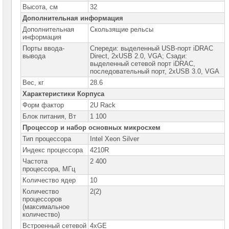
Высота, см
32
Серверы
Дополнительная информация
DELL
PowerEdge
Дополнительная
Скользящие рельсы
в
информация
корпусе
Порты ввода-
Спереди: выделенный USB-порт iDRAC
Tower
вывода
Direct, 2xUSB 2.0, VGA; Сзади:
выделенный сетевой порт iDRAC,
Серверы
последовательный порт, 2xUSB 3.0, VGA
Dell
Вес, кг
PowerEdge
28.6
для
Характеристики Корпуса
установки
в
Форм фактор
2U Rack
стойку
Блок питания, Вт
1 100
Серверы
Процессор и набор основных микросхем
DELL
Тип процессора
Intel Xeon Silver
PowerEdge
C
Индекс процессора
4210R
Частота
Серверы
2 400
DELL
процессора, МГц
PowerEdge
Количество ядер
10
R230
Количество
2(2)
Серверы
процессоров
DELL
(максимальное
PowerEdge
количество)
R240
Встроенный сетевой
4xGE