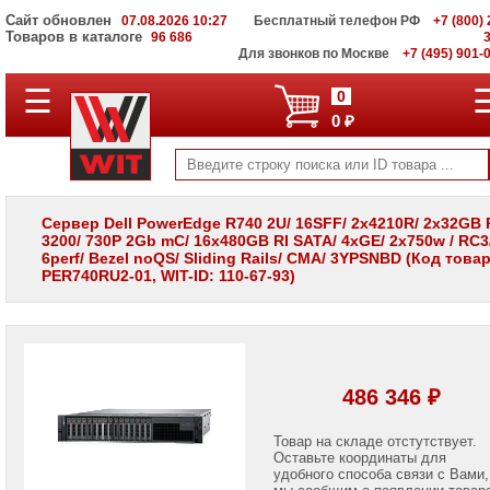
Сайт обновлен
07.08.2026 10:27
Бесплатный телефон РФ
+7 (800) 
Товаров в каталоге
96 686
Для звонков по Москве
+7 (495) 901-
☰
ПОЛНЫЙ
0
КАТАЛОГ
0 ₽
WIT
Корпоративные
серверы
WIT
VV
Сервер Dell PowerEdge R740 2U/ 16SFF/ 2x4210R/ 2x32GB
3200/ 730P 2Gb mC/ 16x480GB RI SATA/ 4xGE/ 2x750w / RC3
Системы
6perf/ Bezel noQS/ Sliding Rails/ CMA/ 3YPSNBD (Код това
хранения
PER740RU2-01, WIT-ID: 110-67-93)
данных
WIT
VI
Мониторы
и
LCD
486 346 ₽
панели
Проекторы
Товар на складе отстутствует.
и
Оставьте координаты для
лампы
удобного способа связи с Вами,
для
мы сообщим о появлении товар