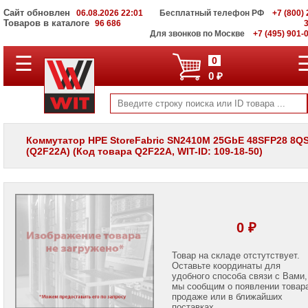
Сайт обновлен
06.08.2026 22:01
Бесплатный телефон РФ
+7 (800) 
Товаров в каталоге
96 686
Для звонков по Москве
+7 (495) 901-
☰
ПОЛНЫЙ
0
КАТАЛОГ
0 ₽
WIT
Корпоративные
серверы
WIT
VV
Коммутатор HPE StoreFabric SN2410M 25GbE 48SFP28 8Q
(Q2F22A) (Код товара Q2F22A, WIT-ID: 109-18-50)
Системы
хранения
данных
WIT
VI
Мониторы
0 ₽
и
LCD
панели
Товар на складе отстутствует.
Оставьте координаты для
удобного способа связи с Вами,
Проекторы
мы сообщим о появлении товар
и
лампы
продаже или в ближайших
для
поставках.