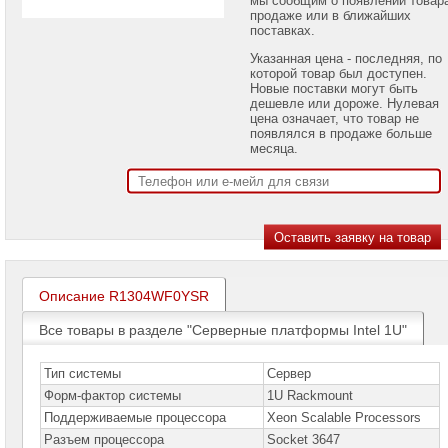
проекторов
продаже или в ближайших
поставках.
Ноутбуки
Указанная цена - последняя, по
Brand
которой товар был доступен.
Name
Новые поставки могут быть
дешевле или дороже. Нулевая
Моноблоки
цена означает, что товар не
Brand
появлялся в продаже больше
Name
месяца.
Компьютеры
Brand
Name
Принтеры
плоттеры
МФУ
Описание R1304WF0YSR
Серверы
Brand
Все товары в разделе "Серверные платформы Intel 1U"
Name
Пассивное
Тип системы
Сервер
сетевое
Форм-фактор системы
1U Rackmount
оборудование
Поддерживаемые процессора
Xeon Scalable Processors
Активное
Разъем процессора
Socket 3647