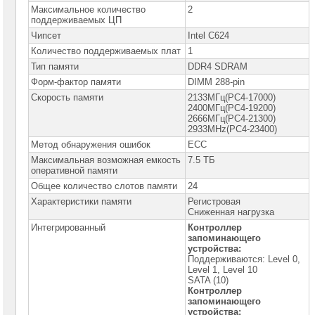
сетевое
Максимальное количество
2
оборудование
поддерживаемых ЦП
Чипсет
Intel C624
СХД
-
Количество поддерживаемых плат
1
системы
Тип памяти
DDR4 SDRAM
хранения
данных
Форм-фактор памяти
DIMM 288-pin
Скорость памяти
2133МГц(PC4-17000)
Компоненты
2400МГц(PC4-19200)
компьютеров
2666МГц(PC4-21300)
2933MHz(PC4-23400)
Компоненты
Метод обнаружения ошибок
ECC
серверов
Максимальная возможная емкость
7.5 ТБ
оперативной памяти
Серверные
платформы
Общее количество слотов памяти
24
Характеристики памяти
Регистровая
Серверные
Сниженная нагрузка
платформы
Интегрированный
Контроллер
MSI
запоминающего
устройства:
Серверные
Поддерживаются: Level 0,
платформы
Level 1, Level 10
GOOXI
SATA (10)
Контроллер
запоминающего
Серверные
устройства:
платформы