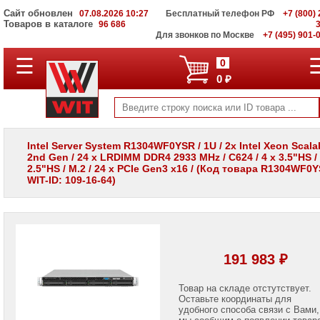
Сайт обновлен
07.08.2026 10:27
Бесплатный телефон РФ
+7 (800) 
Товаров в каталоге
96 686
Для звонков по Москве
+7 (495) 901-
☰
ПОЛНЫЙ
0
КАТАЛОГ
0 ₽
WIT
Корпоративные
серверы
WIT
VV
Intel Server System R1304WF0YSR / 1U / 2x Intel Xeon Scala
2nd Gen / 24 x LRDIMM DDR4 2933 MHz / C624 / 4 x 3.5"HS / 
Системы
2.5"HS / M.2 / 24 x PCIe Gen3 x16 / (Код товара R1304WF0Y
хранения
WIT-ID: 109-16-64)
данных
WIT
VI
Мониторы
и
LCD
191 983 ₽
панели
Проекторы
Товар на складе отстутствует.
и
Оставьте координаты для
лампы
удобного способа связи с Вами,
для
мы сообщим о появлении товар