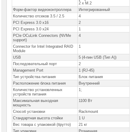
ASUS
2 x M.2
Форм-фактор видеоконтроллера
Интегрированный
Серверные
Количество отсеков 3.5 / 2.5
4
платформы
GIGABYTE
PCI Express 3.0 x16
2
PCI Express 3.0 x24
1
Серверные
PCIe OCuLink Connectors (NVMe
4
платформы
support)
Intel
Connector for Intel Integrated RAID
1
Серверные
Module
платформы
USB
5 (4-пин USB (Тип A))
Intel
1U
Последовательный порт
2
►
Management Port
1 (RJ-45)
Серверные
Тип устройства питания
Блок питания
платформы
Intel
Расположение блока питания
Внутренний
2U
Количество установленных
1;
устройств питания
Сконфигурированные
платформы
Максимальная выходная
1100 Вт
Intel
мощность
Способ установки
Rackmount
Серверные
Стандартная высота стойки
1 U
платформы
SuperMicro
Вес товара с упаковкой (брутто)
21 кг
Тип упаковки
Розничная