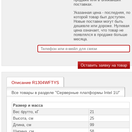
проекторов
поставках.
Указанная цена - последняя, по
Ноутбуки
которой товар был доступен.
Brand
Новые поставки могут быть
Name
дешевле или дороже. Нулевая
цена означает, что товар не
Моноблоки
появлялся в продаже больше
Brand
месяца.
Name
Компьютеры
Brand
Name
Принтеры
плоттеры
МФУ
Описание R1304WFTYS
Серверы
Все товары в разделе "Серверные платформы Intel 1U"
Brand
Name
Размер и масса
Пассивное
Вес брутто, кГ
21
сетевое
оборудование
Высота, см
25
Длина, см
99
Активное
Ширина, см
58