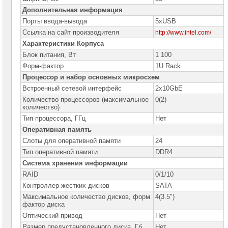
сетевое
оборудование
Дополнительная информация
Порты ввода-вывода
5xUSB
СХД
Ссылка на сайт производителя
http://www.intel.com/
-
системы
Характеристики Корпуса
хранения
Блок питания, Вт
1 100
данных
Форм-фактор
1U Rack
Компоненты
Процессор и набор основных микросхем
компьютеров
Встроенный сетевой интерфейс
2x10GbE
Количество процессоров (максимальное
0(2)
Компоненты
количество)
серверов
Тип процессора, ГГц
Нет
Серверные
Оперативная память
платформы
Слоты для оперативной памяти
24
Тип оперативной памяти
DDR4
Серверные
платформы
Система хранения информации
MSI
RAID
0/1/10
Контроллер жестких дисков
SATA
Серверные
платформы
Максимальное количество дисков, форм
4(3.5")
GOOXI
фактор диска
Оптический привод
Нет
Серверные
платформы
Размер предустановленного диска, Гб
Нет