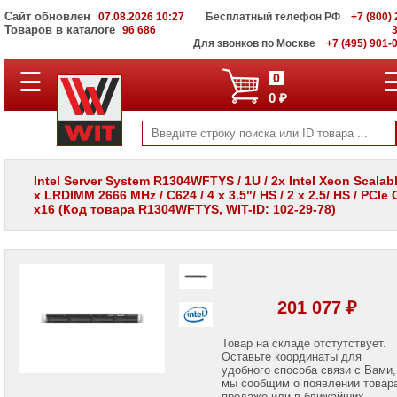
Сайт обновлен
07.08.2026 10:27
Бесплатный телефон РФ
+7 (800) 
Товаров в каталоге
96 686
Для звонков по Москве
+7 (495) 901-
☰
ПОЛНЫЙ
0
КАТАЛОГ
0 ₽
WIT
Корпоративные
серверы
WIT
VV
Intel Server System R1304WFTYS / 1U / 2x Intel Xeon Scalabl
x LRDIMM 2666 MHz / C624 / 4 x 3.5"/ HS / 2 x 2.5/ HS / PCIe
Системы
x16 (Код товара R1304WFTYS, WIT-ID: 102-29-78)
хранения
данных
WIT
VI
Мониторы
и
201 077 ₽
LCD
панели
Товар на складе отстутствует.
Оставьте координаты для
Проекторы
и
удобного способа связи с Вами,
лампы
мы сообщим о появлении товар
для
продаже или в ближайших