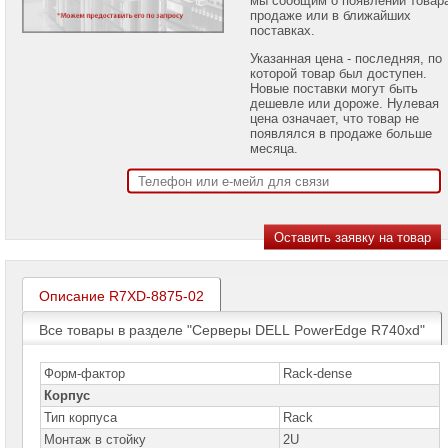
проекторов
продаже или в ближайших
поставках.
Ноутбуки
Указанная цена - последняя, по
Brand
которой товар был доступен.
Name
Новые поставки могут быть
дешевле или дороже. Нулевая
Моноблоки
цена означает, что товар не
Brand
появлялся в продаже больше
Name
месяца.
Компьютеры
Brand
Name
Принтеры
плоттеры
МФУ
Описание R7XD-8875-02
Серверы
Brand
Все товары в разделе "Серверы DELL PowerEdge R740xd"
Name
Серверы
Форм-фактор
Rack-dense
Huawei
Корпус
Тип корпуса
Rack
Серверы
DELL
Монтаж в стойку
2U