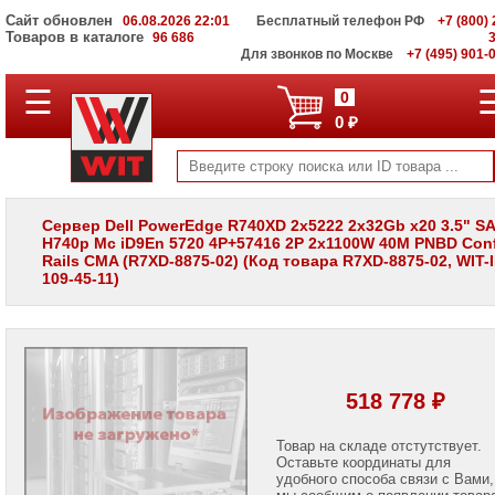
Сайт обновлен
06.08.2026 22:01
Бесплатный телефон РФ
+7 (800) 
Товаров в каталоге
96 686
Для звонков по Москве
+7 (495) 901-
☰
ПОЛНЫЙ
0
КАТАЛОГ
0 ₽
WIT
Корпоративные
серверы
WIT
VV
Сервер Dell PowerEdge R740XD 2x5222 2x32Gb x20 3.5" S
H740p Mc iD9En 5720 4P+57416 2P 2x1100W 40M PNBD Conf
Системы
Rails CMA (R7XD-8875-02) (Код товара R7XD-8875-02, WIT-I
хранения
109-45-11)
данных
WIT
VI
Мониторы
и
LCD
518 778 ₽
панели
Проекторы
Товар на складе отстутствует.
и
Оставьте координаты для
лампы
удобного способа связи с Вами,
для
мы сообщим о появлении товар