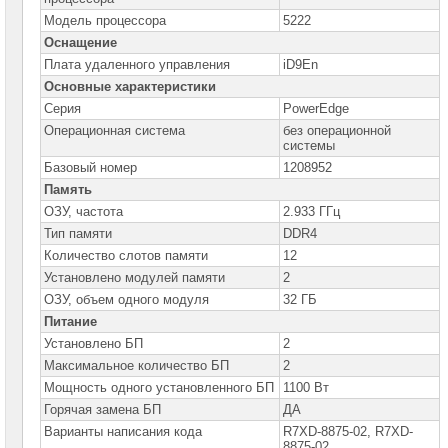
Серверы
Модель процессора
5222
DELL
PowerEdge
Оснащение
R250
Плата удаленного управления
iD9En
Серверы
Основные характеристики
DELL
PowerEdge
Серия
PowerEdge
R330
Операционная система
без операционной
системы
Серверы
DELL
Базовый номер
1208952
PowerEdge
Память
R340
ОЗУ, частота
2.933 ГГц
Серверы
DELL
Тип памяти
DDR4
PowerEdge
Количество слотов памяти
12
R350
Установлено модулей памяти
2
Серверы
ОЗУ, объем одного модуля
32 ГБ
DELL
PowerEdge
Питание
R360
Установлено БП
2
Серверы
Максимальное количество БП
2
DELL
PowerEdge
Мощность одного установленного БП
1100 Вт
R430
Горячая замена БП
ДА
Серверы
Варианты написания кода
R7XD-8875-02, R7XD-
DELL
8875-02