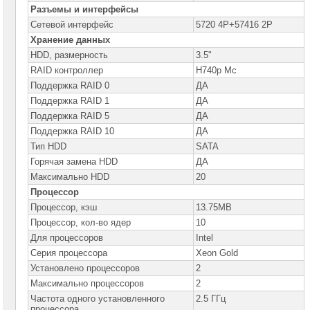
Разъемы и интерфейсы
Серверы
Сетевой интерфейс
5720 4P+57416 2P
DELL
PowerEdge
Хранение данных
в
HDD, размерность
3.5"
корпусе
Tower
RAID контроллер
H740p Mc
Поддержка RAID 0
ДА
Серверы
Поддержка RAID 1
ДА
Dell
PowerEdge
Поддержка RAID 5
ДА
для
Поддержка RAID 10
установки
ДА
в
Тип HDD
SATA
стойку
Горячая замена HDD
ДА
Серверы
Максимально HDD
20
DELL
PowerEdge
Процессор
C
Процессор, кэш
13.75MB
Серверы
Процессор, кол-во ядер
10
DELL
Для процессоров
PowerEdge
Intel
R230
Серия процессора
Xeon Gold
Серверы
Установлено процессоров
2
DELL
Максимально процессоров
2
PowerEdge
R240
Частота одного установленного
2.5 ГГц
процессора