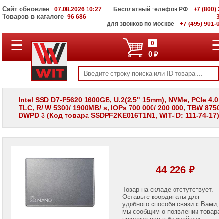
Сайт обновлен
07.08.2026 10:27
Бесплатный телефон РФ
+7 (800) 
Товаров в каталоге
96 686
Для звонков по Москве
+7 (495) 901-
☰
ПОЛНЫЙ
0
КАТАЛОГ
0 ₽
WIT
Корпоративные
серверы
WIT
VV
Intel SSD D7-P5620 1600GB, U.2(2.5" 15mm), NVMe, PCIe 4.0
TLC, R/ W 5300/ 1900MB/ s, IOPs 700 000/ 200 000, TBW 8750
Системы
DWPD 3 (Код товара SSDPF2KE016T1N1, WIT-ID: 111-74-17)
хранения
данных
WIT
VI
Мониторы
и
44 226 ₽
LCD
панели
Товар на складе отстутствует.
Оставьте координаты для
Проекторы
и
удобного способа связи с Вами,
лампы
мы сообщим о появлении товар
для
продаже или в ближайших