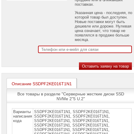
проекторов
поставках.
Указанная цена - последняя, по
Ноутбуки
которой товар был доступен.
Brand
Новые поставки могут быть
Name
дешевле или дороже. Нулевая
цена означает, что товар не
Моноблоки
появлялся в продаже больше
Brand
месяца.
Name
Компьютеры
Brand
Name
Принтеры
плоттеры
МФУ
Описание SSDPF2KE016T1N1
Серверы
Все товары в разделе "Серверные жесткие диски SSD
Brand
NVMe 2"5 U.2"
Name
Пассивное
Варианты
SSDPF2KE016T1N1, SSDPF2KE016T1N1,
сетевое
написания
SSDPF2KЕ016T1N1, SSDPF2КЕ016T1N1,
оборудование
кода
SSDPF2КЕ016T1N1, SSDРF2КЕ016T1N1,
SSDРF2КЕ016T1N1, SSDРF2КЕ016T1N1,
SSDРF2КЕ016T1N1, SSDРF2КЕ016Т1N1,
Активное