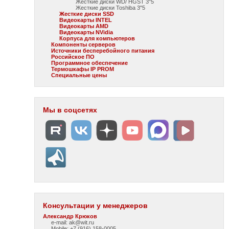
Жесткие диски WD/ HGST 3"5
Жесткие диски Toshiba 3"5
Жесткие диски SSD
Видеокарты INTEL
Видеокарты AMD
Видеокарты NVidia
Корпуса для компьютеров
Компоненты серверов
Источники бесперебойного питания
Российское ПО
Программное обеспечение
Термошкафы IP PROM
Специальные цены
Мы в соцсетях
Консультации у менеджеров
Александр Крюков
e-mail: ak@wit.ru
Mobile: +7 (916) 158-0005