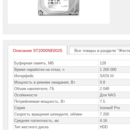
Описание ST2000NE0025
Все товары в разделе "Жестк
Буферная память, МБ
128
Время наработки на отказ, ч
1 200 000
Интерфейс
SATA III
Мощность в режиме ожидания, Вт
0.8
Объем накопителя, ГБ
2 048
Особенности
Для NAS
Потребляемая мощность, Вт
7.5
Серия
Ironwolf Pro
Скорость вращения шпинделя, об/мин
7 200
Средняя латентность, мс
4.16
Тип жесткого диска
HDD