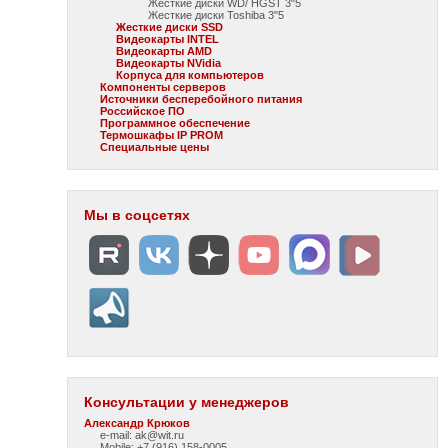
Жесткие диски WD/ HGST 3"5
Жесткие диски Toshiba 3"5
Жесткие диски SSD
Видеокарты INTEL
Видеокарты AMD
Видеокарты NVidia
Корпуса для компьютеров
Компоненты серверов
Источники бесперебойного питания
Российское ПО
Программное обеспечение
Термошкафы IP PROM
Специальные цены
Мы в соцсетях
Консультации у менеджеров
Александр Крюков
e-mail: ak@wit.ru
Mobile: +7 (916) 158-0005