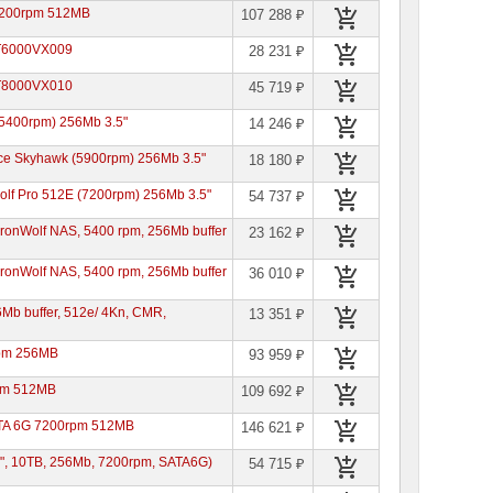
 7200rpm 512MB
107 288 ₽
T6000VX009
28 231 ₽
T8000VX010
45 719 ₽
5400rpm) 256Mb 3.5"
14 246 ₽
ce Skyhawk (5900rpm) 256Mb 3.5"
18 180 ₽
lf Pro 512E (7200rpm) 256Mb 3.5"
54 737 ₽
ronWolf NAS, 5400 rpm, 256Mb buffer
23 162 ₽
ronWolf NAS, 5400 rpm, 256Mb buffer
36 010 ₽
Mb buffer, 512e/ 4Kn, CMR,
13 351 ₽
rpm 256MB
93 959 ₽
pm 512MB
109 692 ₽
ATA 6G 7200rpm 512MB
146 621 ₽
, 10TB, 256Mb, 7200rpm, SATA6G)
54 715 ₽