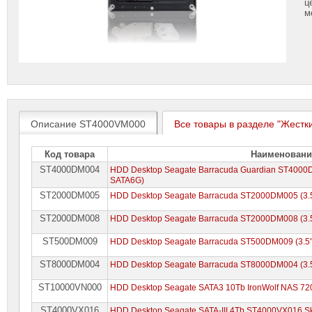
ц
м
Описание ST4000VM000
Все товары в разделе "Жестки
Код товара
Наименовани
ST4000DM004
HDD Desktop Seagate Barracuda Guardian ST4000D
SATA6G)
ST2000DM005
HDD Desktop Seagate Barracuda ST2000DM005 (3.5
ST2000DM008
HDD Desktop Seagate Barracuda ST2000DM008 (3.5
ST500DM009
HDD Desktop Seagate Barracuda ST500DM009 (3.5"
ST8000DM004
HDD Desktop Seagate Barracuda ST8000DM004 (3.5
ST10000VN000
HDD Desktop Seagate SATA3 10Tb IronWolf NAS 7
ST4000VX016
HDD Desktop Seagate SATA-III 4Tb ST4000VX016 S