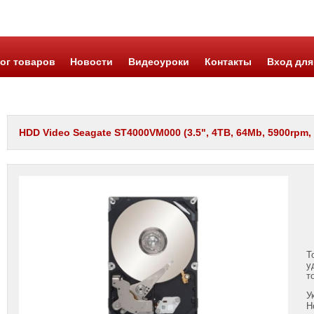
ог товаров
Новости
Видеоуроки
Контакты
Вход для
HDD Video Seagate ST4000VM000 (3.5", 4TB, 64Mb, 5900rpm,
Т
у
т
У
Н