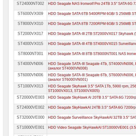
ST24000NT002
HDD Seagate NAS Ironwolf Pro 24TB 3.5" SATA 6G
ST6000VX009
HDD Seagate SATA 6TB 5400RPM 6GB/ S 256MB S
ST8000VX010
HDD Seagate SATA 8TB 7200RPM 6GB/ S 256MB S
ST2000VX017
HDD Seagate SATA-III 2TB ST2000VX017 Skyhawk (
ST4000VX015
HDD Seagate SATA-III 4TB ST4000VX015 Surveillan
ST8000NT001
HDD Seagate SATA-III 8TB ST8000NT001 NAS Ironwo
ST4000VN006
HDD Seagate SATA-III Seagate 4Tb, ST4000VN006, I
(аналог ST4000VN008)
ST6000VN006
HDD Seagate SATA-III Seagate 6Tb, ST6000VN006, I
(аналог ST6000VN001)
ST1000VX013
HDD Seagate Skyhawk 3.5" SATA 1Tb, 5900 rpm, 256
ST1000VX013, ST1000VX005)
ST20000VE003
HDD Seagate SkyHawk Al 20TB 3.5" SATA 6G 7200
ST24000VE002
HDD Seagate SkyHawkAI 24TB 3.5" SATA 6G 7200r
ST32000VE000
HDD Seagate Surveillance SkyHawkAI 32TB 3.5" S
ST10000VE001
HDD Video Seagate SkyHawkAI ST10000VE001 (3.5"