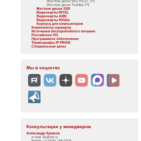
Жесткие диски WD/ HGST 3"5
Жесткие диски Toshiba 3"5
Жесткие диски SSD
Видеокарты INTEL
Видеокарты AMD
Видеокарты NVidia
Корпуса для компьютеров
Компоненты серверов
Источники бесперебойного питания
Российское ПО
Программное обеспечение
Термошкафы IP PROM
Специальные цены
Мы в соцсетях
Консультации у менеджеров
Александр Крюков
e-mail: ak@wit.ru
Mobile: +7 (916) 158-0005