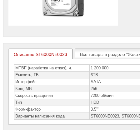
Описание ST6000NE0023
Все товары в разделе "Жестк
MTBF (наработка на отказ), ч.
1 200 000
Емкость, ГБ
6TB
Интерфейс
SATA
Кэш, MB
256
Скорость вращения
7200 об/мин
Тип
HDD
Форм-фактор
3.5""
Варианты написания кода
ST6000NE0023, ST6000N