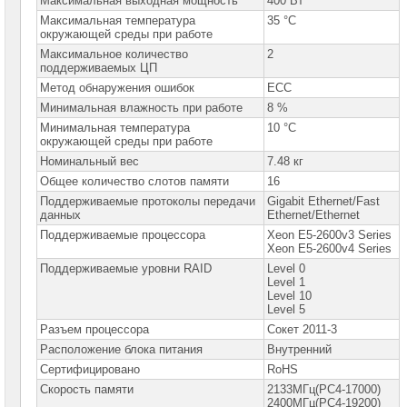
Максимальная выходная мощность
400 Вт
ASUS
Максимальная температура
35 °C
окружающей среды при работе
Серверные
Максимальное количество
2
платформы
поддерживаемых ЦП
GIGABYTE
Метод обнаружения ошибок
ECC
Серверные
Минимальная влажность при работе
8 %
платформы
Минимальная температура
Intel
10 °C
окружающей среды при работе
Номинальный вес
Серверные
7.48 кг
платформы
Общее количество слотов памяти
16
SuperMicro
Поддерживаемые протоколы передачи
Gigabit Ethernet/Fast
данных
Ethernet/Ethernet
Серверные
платформы
Поддерживаемые процессора
Xeon E5-2600v3 Series
SuperMicro
Xeon E5-2600v4 Series
1U
Поддерживаемые уровни RAID
Level 0
Level 1
Серверные
Level 10
платформы
SuperMicro
Level 5
1U
Разъем процессора
Сокет 2011-3
1CPU
Расположение блока питания
Внутренний
Серверные
Сертифицировано
RoHS
платформы
SuperMicro
Скорость памяти
2133МГц(PC4-17000)
1U
2400МГц(PC4-19200)