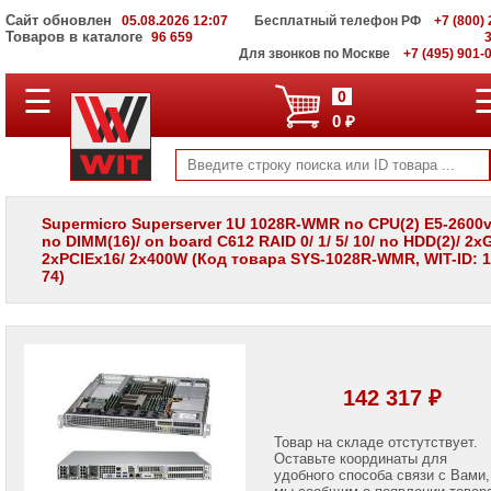
Сайт обновлен
05.08.2026 12:07
Бесплатный телефон РФ
+7 (800) 
Товаров в каталоге
96 659
Для звонков по Москве
+7 (495) 901-
☰
ПОЛНЫЙ
0
КАТАЛОГ
0 ₽
WIT
Корпоративные
серверы
WIT
VV
Supermicro Superserver 1U 1028R-WMR no CPU(2) E5-2600v3
no DIMM(16)/ on board C612 RAID 0/ 1/ 5/ 10/ no HDD(2)/ 2x
Системы
2xPCIEx16/ 2x400W (Код товара SYS-1028R-WMR, WIT-ID: 1
хранения
74)
данных
WIT
VI
Мониторы
и
LCD
142 317 ₽
панели
Проекторы
Товар на складе отстутствует.
и
Оставьте координаты для
лампы
удобного способа связи с Вами,
для
мы сообщим о появлении товар