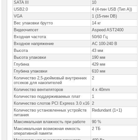
сетевое
SATA III
10
оборудование
USB2.0
4 (4-пин USB (Тип A))
VGA
1 (15-пин DB)
СХД
-
Вес упаковки брутто
14 кг
системы
Видеочипсет
Aspeed AST2400
хранения
данных
Входная частота
50/60 Гц
Входное напряжение
AC 100-240 В
Компоненты
компьютеров
Высота
43 мм
Высота упаковки
190 мм
Компоненты
Глубина
429 мм
серверов
Глубина упаковки
610 мм
Количество 2,5-дюймовый внутренних
Серверные
2
платформы
отсеков для накопителей
Количество вентиляторов
4 x 40mm
Серверные
Количество поддерживаемых плат
1
платформы
MSI
Количество слотов PCI Express 3.0 x16
2
Количество установленных устройств
Redundant (1+1)
Серверные
питания
платформы
Максимальная влажность при работе
90 %
GOOXI
Максимальная возможная емкость
2 ТБ
оперативной памяти
Серверные
платформы