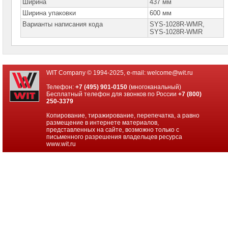
Ширина
437 мм
Ширина упаковки
600 мм
Серверные
Варианты написания кода
SYS-1028R-WMR,
материнские
SYS-1028R-WMR
платы
Серверные
корпуса
WIT Company © 1994-2025, e-mail:
welcome@wit.ru
Серверные
процессоры
Телефон:
+7 (495) 901-0150
(многоканальный)
Бесплатный телефон для звонков по России
+7 (800)
250-3379
Серверная
память
Копирование, тиражирование, перепечатка, а равно
размещение в интернете материалов,
Серверные
представленных на сайте, возможно только с
жесткие
письменного разрешения владельцев ресурса
диски
www.wit.ru
HBA
&
RAID-
контроллеры
Серверные
опции