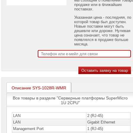
проекторов
продаже или в ближайших
поставках.
Ноутбуки
Указанная цена - последняя, по
Brand
которой товар был доступен.
Name
Новые поставки могут быть
дешевле или дороже. Нулевая
Моноблоки
цена означает, что товар не
Brand
появлялся в продаже больше
Name
месяца.
Компьютеры
Brand
Name
Принтеры
плоттеры
МФУ
Описание SYS-1028R-WMR
Серверы
Brand
Все товары в разделе "Серверные платформы SuperMicro
Name
1U 2CPU"
Пассивное
сетевое
LAN
2 (RJ-45)
оборудование
LAN
Gigabit Ethernet
Management Port
1 (RJ-45)
Активное