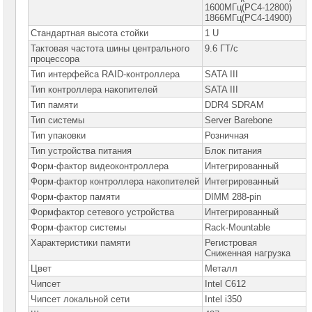
2CPU
1600МГц(PC4-12800)
►
1866МГц(PC4-14900)
Стандартная высота стойки
1 U
Серверные
Тактовая частота шины центрального
платформы
9.6 ГТ/с
SuperMicro
процессора
2U
Тип интерфейса RAID-контроллера
SATA III
Серверные
Тип контроллера накопителей
SATA III
платформы
Тип памяти
DDR4 SDRAM
SuperMicro
Tower/
Тип системы
Server Barebone
4U
Тип упаковки
Розничная
Серверные
Тип устройства питания
Блок питания
платформы
SuperMicro
Форм-фактор видеоконтроллера
Интегрированный
Storage
Форм-фактор контроллера накопителей
Интегрированный
Серверные
Форм-фактор памяти
DIMM 288-pin
платформы
Формфактор сетевого устройства
Интегрированный
AMD
EPYC
Форм-фактор системы
Rack-Mountable
Характеристики памяти
Регистровая
Сконфигурированные
платформы
Сниженная нагрузка
SuperMicro
Цвет
Металл
Серверные
Чипсет
Intel C612
платформы
Чипсет локальной сети
Intel i350
Supermicro
Blade