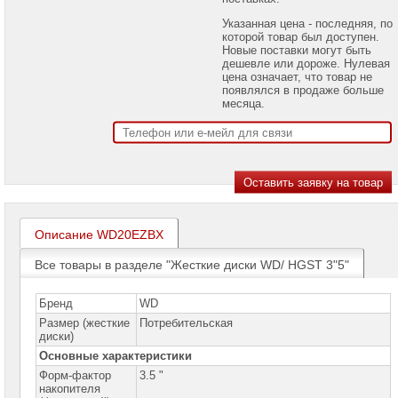
проекторов
Указанная цена - последняя, по
которой товар был доступен.
Ноутбуки
Новые поставки могут быть
Brand
дешевле или дороже. Нулевая
Name
цена означает, что товар не
появлялся в продаже больше
Моноблоки
месяца.
Brand
Name
Компьютеры
Brand
Name
Принтеры
плоттеры
Описание WD20EZBX
МФУ
Все товары в разделе "Жесткие диски WD/ HGST 3"5"
Серверы
Brand
Name
Бренд
WD
Размер (жесткие
Потребительская
Пассивное
диски)
сетевое
оборудование
Основные характеристики
Форм-фактор
3.5 "
Активное
накопителя