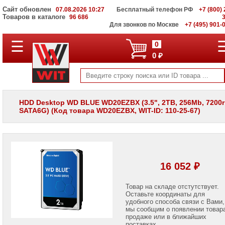
Сайт обновлен
07.08.2026 10:27
Бесплатный телефон РФ
+7 (800) 
Товаров в каталоге
96 686
Для звонков по Москве
+7 (495) 901-
☰
ПОЛНЫЙ
0
КАТАЛОГ
0 ₽
WIT
Корпоративные
серверы
WIT
VV
HDD Desktop WD BLUE WD20EZBX (3.5", 2TB, 256Mb, 7200
SATA6G) (Код товара WD20EZBX, WIT-ID: 110-25-67)
Системы
хранения
данных
WIT
VI
Мониторы
16 052 ₽
и
LCD
панели
Товар на складе отстутствует.
Оставьте координаты для
удобного способа связи с Вами,
Проекторы
мы сообщим о появлении товар
и
лампы
продаже или в ближайших
для
поставках.