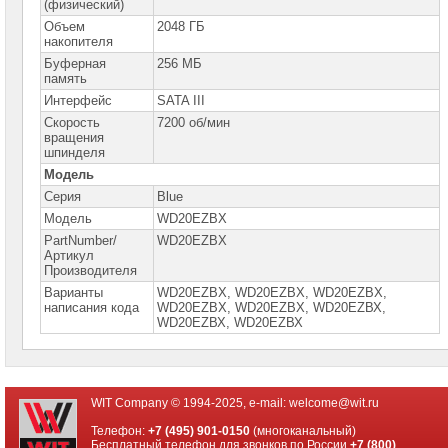
сетевое
(физический)
оборудование
Объем
2048 ГБ
накопителя
СХД
Буферная
256 МБ
-
память
системы
хранения
Интерфейс
SATA III
данных
Скорость
7200 об/мин
вращения
Компоненты
шпинделя
компьютеров
Модель
Серия
Blue
Платформы
малого
Модель
WD20EZBX
размера
PartNumber/
WD20EZBX
Артикул
Материнские
Производителя
платы
Варианты
WD20EZBX, WD20EZBX, WD20EZВX,
написания кода
WD20ЕZВX, WD20ЕZВX, WD20ЕZВХ,
Процессоры
WD20ЕZВХ, WD20ЕZВХ
Intel
Процессоры
AMD
WIT Company © 1994-2025, e-mail:
welcome@wit.ru
Модули
памяти
Телефон:
+7 (495) 901-0150
(многоканальный)
Бесплатный телефон для звонков по России
+7 (800)