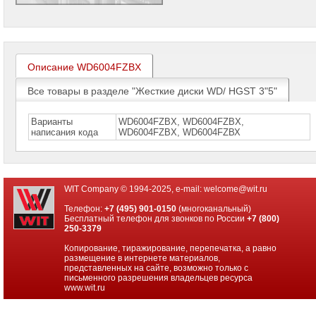
проекторов
Ноутбуки
Brand
Name
Описание WD6004FZBX
Моноблоки
Brand
Все товары в разделе "Жесткие диски WD/ HGST 3"5"
Name
Варианты
WD6004FZBX, WD6004FZBX,
Компьютеры
написания кода
WD6004FZВX, WD6004FZВХ
Brand
Name
Принтеры
плоттеры
WIT Company © 1994-2025, e-mail:
welcome@wit.ru
МФУ
Телефон:
+7 (495) 901-0150
(многоканальный)
Серверы
Бесплатный телефон для звонков по России
+7 (800)
Brand
250-3379
Name
Копирование, тиражирование, перепечатка, а равно
размещение в интернете материалов,
Пассивное
представленных на сайте, возможно только с
сетевое
письменного разрешения владельцев ресурса
оборудование
www.wit.ru
Активное