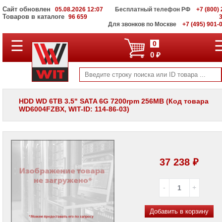
Сайт обновлен
05.08.2026 12:07
Бесплатный телефон РФ
+7 (800) 
Товаров в каталоге
96 659
Для звонков по Москве
+7 (495) 901-
☰
ПОЛНЫЙ
0
КАТАЛОГ
0 ₽
WIT
Корпоративные
серверы
WIT
VV
HDD WD 6TB 3.5" SATA 6G 7200rpm 256MB (Код товара
WD6004FZBX, WIT-ID: 114-86-03)
Системы
хранения
данных
WIT
VI
Мониторы
37 238 ₽
и
LCD
панели
Проекторы
и
Добавить в корзину
лампы
для