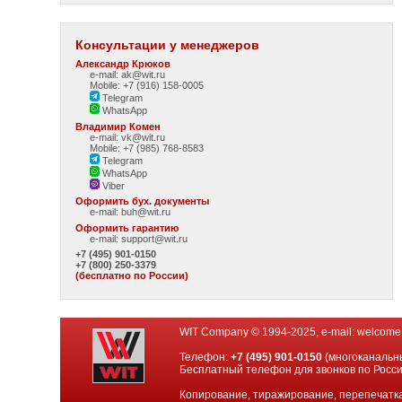
Консультации у менеджеров
Александр Крюков
e-mail: ak@wit.ru
Mobile: +7 (916) 158-0005
Telegram
WhatsApp
Владимир Комен
e-mail: vk@wit.ru
Mobile: +7 (985) 768-8583
Telegram
WhatsApp
Viber
Оформить бух. документы
e-mail:
buh@wit.ru
Оформить гарантию
e-mail:
support@wit.ru
+7 (495) 901-0150
+7 (800) 250-3379
(бесплатно по России)
WIT Company © 1994-2025, e-mail:
welcome
Телефон:
+7 (495) 901-0150
(многоканальн
Бесплатный телефон для звонков по Росс
Копирование, тиражирование, перепечатка