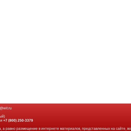
@wit.ru
ый)
ии
+7 (800) 250-3379
, а равно размещение в интернете материалов, представленных на сайте, в