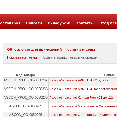
ог товаров
Новости
Видеоуроки
Контакты
Вход для
Обновления для приложений - позиции и цены
| Показать только товары на складе
Показать все товары
Код товара
Наимен
ASCON_PPO1_ОО-0050237
Пакет обновления APM FEM v21 до v22
ASCON_PPO1_ОО-0050238
Пакет обновления APM FEM. Топологическая 
ASCON_PPO1_ОО-0050239
Пакет обновления KompasFlow v21 до v22
ASCON_ОО-0050205
Пакет обновления Материалы и Сортаменты
ASCON_ОО-0050206
Пакет обновления Стандартные Изделия: Де