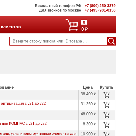
Бесплатный телефон РФ
+7 (800) 250-3379
Для звонков по Москве
+7 (495) 901-0150
0
 клиентов
0 ₽
ование
Цена
Купить
38 400 ₽
оптимизация с v21 до v22
31 350 ₽
48 000 ₽
 для КОМПАС с v21 до v22
8 300 ₽
тали, узлы и конструктивные элементы для
10 900 ₽