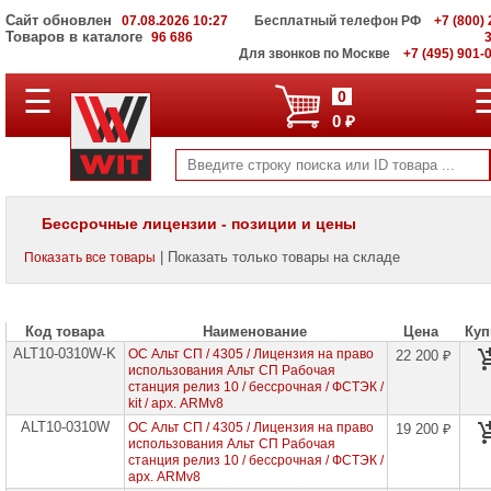
Сайт обновлен
07.08.2026 10:27
Бесплатный телефон РФ
+7 (800) 
Товаров в каталоге
96 686
Для звонков по Москве
+7 (495) 901-
☰
ПОЛНЫЙ
0
КАТАЛОГ
0 ₽
WIT
Корпоративные
серверы
WIT
VV
Бессрочные лицензии - позиции и цены
Системы
| Показать только товары на складе
Показать все товары
хранения
данных
WIT
VI
Код товара
Наименование
Цена
Куп
ALT10-0310W-K
Мониторы
ОС Альт СП / 4305 / Лицензия на право
22 200 ₽
и
использования Альт СП Рабочая
LCD
станция релиз 10 / бессрочная / ФСТЭК /
панели
kit / арх. ARMv8
ALT10-0310W
ОС Альт СП / 4305 / Лицензия на право
19 200 ₽
Проекторы
использования Альт СП Рабочая
и
станция релиз 10 / бессрочная / ФСТЭК /
лампы
арх. ARMv8
для