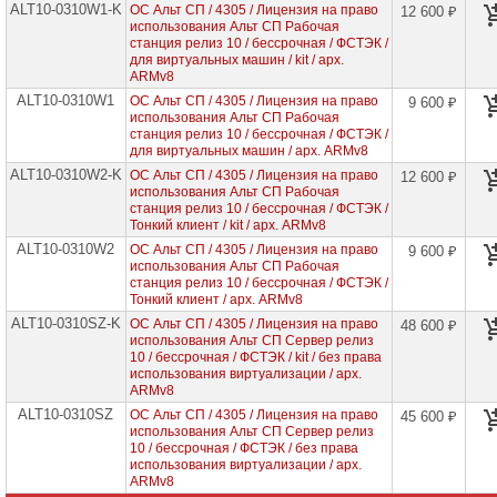
ALT10-0310W1-K
ОС Альт СП / 4305 / Лицензия на право
проекторов
12 600 ₽
использования Альт СП Рабочая
станция релиз 10 / бессрочная / ФСТЭК /
Ноутбуки
для виртуальных машин / kit / арх.
Brand
ARMv8
Name
ALT10-0310W1
ОС Альт СП / 4305 / Лицензия на право
9 600 ₽
использования Альт СП Рабочая
Моноблоки
станция релиз 10 / бессрочная / ФСТЭК /
Brand
для виртуальных машин / арх. ARMv8
Name
ALT10-0310W2-K
ОС Альт СП / 4305 / Лицензия на право
12 600 ₽
использования Альт СП Рабочая
Компьютеры
станция релиз 10 / бессрочная / ФСТЭК /
Brand
Тонкий клиент / kit / арх. ARMv8
Name
ALT10-0310W2
ОС Альт СП / 4305 / Лицензия на право
9 600 ₽
использования Альт СП Рабочая
Принтеры
станция релиз 10 / бессрочная / ФСТЭК /
плоттеры
МФУ
Тонкий клиент / арх. ARMv8
ALT10-0310SZ-K
ОС Альт СП / 4305 / Лицензия на право
48 600 ₽
Серверы
использования Альт СП Сервер релиз
Brand
10 / бессрочная / ФСТЭК / kit / без права
Name
использования виртуализации / арх.
ARMv8
Пассивное
ALT10-0310SZ
ОС Альт СП / 4305 / Лицензия на право
45 600 ₽
сетевое
использования Альт СП Сервер релиз
оборудование
10 / бессрочная / ФСТЭК / без права
использования виртуализации / арх.
ARMv8
Активное