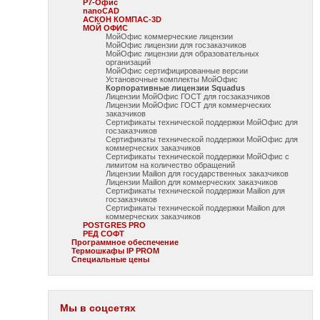
Р7-Офис
nanoCAD
АСКОН КОМПАС-3D
МОЙ ОФИС
МойОфис коммерческие лицензии
МойОфис лицензии для госзаказчиков
МойОфис лицензии для образовательных
организаций
МойОфис сертифицированные версии
Установочные комплекты МойОфис
Корпоративные лицензии Squadus
Лицензии МойОфис ГОСТ для госзаказчиков
Лицензии МойОфис ГОСТ для коммерческих
заказчиков
Сертификаты технической поддержки МойОфис для
госзаказчиков
Сертификаты технической поддержки МойОфис для
коммерческих заказчиков
Сертификаты технической поддержки МойОфис с
лимитом на количество обращений
Лицензии Mailion для государственных заказчиков
Лицензии Mailion для коммерческих заказчиков
Сертификаты технической поддержки Mailion для
госзаказчиков
Сертификаты технической поддержки Mailion для
коммерческих заказчиков
POSTGRES PRO
РЕД СОФТ
Программное обеспечение
Термошкафы IP PROM
Специальные цены
Мы в соцсетях