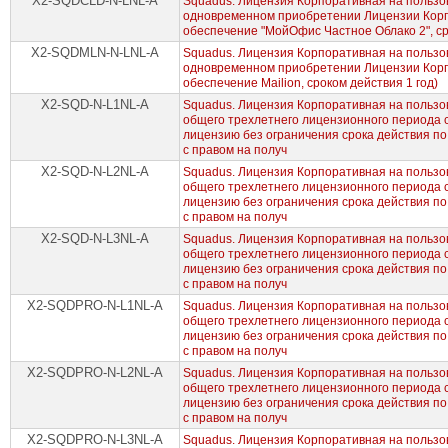
X2-SQDCLD-N-LNL-A
Squadus. Лицензия Корпоративная на пользов
одновременном приобретении Лицензии Корп
обеспечение "МойОфис Частное Облако 2", ср
X2-SQDMLN-N-LNL-A
Squadus. Лицензия Корпоративная на пользов
одновременном приобретении Лицензии Корп
обеспечение Mailion, сроком действия 1 год)
X2-SQD-N-L1NL-A
Squadus. Лицензия Корпоративная на пользов
общего трехлетнего лицензионного периода
лицензию без ограничения срока действия по
с правом на получ
X2-SQD-N-L2NL-A
Squadus. Лицензия Корпоративная на пользов
общего трехлетнего лицензионного периода
лицензию без ограничения срока действия по
с правом на получ
X2-SQD-N-L3NL-A
Squadus. Лицензия Корпоративная на пользов
общего трехлетнего лицензионного периода
лицензию без ограничения срока действия по
с правом на получ
X2-SQDPRO-N-L1NL-A
Squadus. Лицензия Корпоративная на пользов
общего трехлетнего лицензионного периода
лицензию без ограничения срока действия по
с правом на получ
X2-SQDPRO-N-L2NL-A
Squadus. Лицензия Корпоративная на пользов
общего трехлетнего лицензионного периода
лицензию без ограничения срока действия по
с правом на получ
X2-SQDPRO-N-L3NL-A
Squadus. Лицензия Корпоративная на пользов