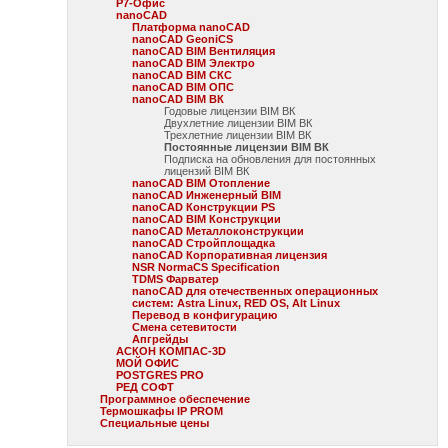
Р7-Офис
nanoCAD
Платформа nanoCAD
nanoCAD GeoniCS
nanoCAD BIM Вентиляция
nanoCAD BIM Электро
nanoCAD BIM СКС
nanoCAD BIM ОПС
nanoCAD BIM ВК
Годовые лицензии BIM ВК
Двухлетние лицензии BIM ВК
Трехлетние лицензии BIM ВК
Постоянные лицензии BIM ВК
Подписка на обновления для постоянных
лицензий BIM ВК
nanoCAD BIM Отопление
nanoCAD Инженерный BIM
nanoCAD Конструкции PS
nanoCAD BIM Конструкции
nanoCAD Металлоконструкции
nanoCAD Стройплощадка
nanoCAD Корпоративная лицензия
NSR NormaCS Specification
TDMS Фарватер
nanoCAD для отечественных операционных
систем: Astra Linux, RED OS, Alt Linux
Перевод в конфигурацию
Смена сетевитости
Апгрейды
АСКОН КОМПАС-3D
МОЙ ОФИС
POSTGRES PRO
РЕД СОФТ
Программное обеспечение
Термошкафы IP PROM
Специальные цены