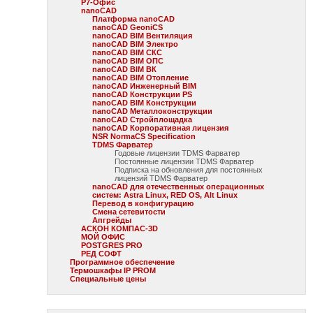
Р7-Офис
nanoCAD
Платформа nanoCAD
nanoCAD GeoniCS
nanoCAD BIM Вентиляция
nanoCAD BIM Электро
nanoCAD BIM СКС
nanoCAD BIM ОПС
nanoCAD BIM ВК
nanoCAD BIM Отопление
nanoCAD Инженерный BIM
nanoCAD Конструкции PS
nanoCAD BIM Конструкции
nanoCAD Металлоконструкции
nanoCAD Стройплощадка
nanoCAD Корпоративная лицензия
NSR NormaCS Specification
TDMS Фарватер
Годовые лицензии TDMS Фарватер
Постоянные лицензии TDMS Фарватер
Подписка на обновления для постоянных
лицензий TDMS Фарватер
nanoCAD для отечественных операционных
систем: Astra Linux, RED OS, Alt Linux
Перевод в конфигурацию
Смена сетевитости
Апгрейды
АСКОН КОМПАС-3D
МОЙ ОФИС
POSTGRES PRO
РЕД СОФТ
Программное обеспечение
Термошкафы IP PROM
Специальные цены