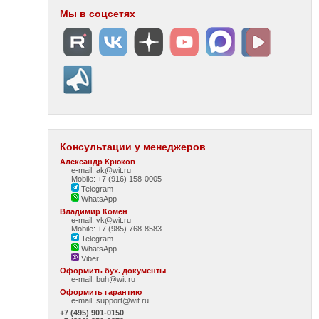
Мы в соцсетях
Консультации у менеджеров
Александр Крюков
e-mail: ak@wit.ru
Mobile: +7 (916) 158-0005
Telegram
WhatsApp
Владимир Комен
e-mail: vk@wit.ru
Mobile: +7 (985) 768-8583
Telegram
WhatsApp
Viber
Оформить бух. документы
e-mail:
buh@wit.ru
Оформить гарантию
e-mail:
support@wit.ru
+7 (495) 901-0150