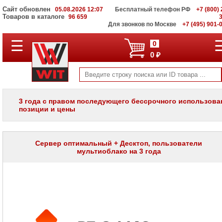
Сайт обновлен
05.08.2026 12:07
Бесплатный телефон РФ
+7 (800) 
Товаров в каталоге
96 659
Для звонков по Москве
+7 (495) 901-
☰
ПОЛНЫЙ
0
КАТАЛОГ
0 ₽
WIT
Корпоративные
серверы
WIT
VV
3 года с правом последующего бессрочного использован
позиции и цены
Системы
хранения
данных
WIT
VI
Сервер оптимальный + Десктоп, пользователи
мультиоблако на 3 года
Мониторы
и
LCD
панели
Проекторы
и
лампы
для