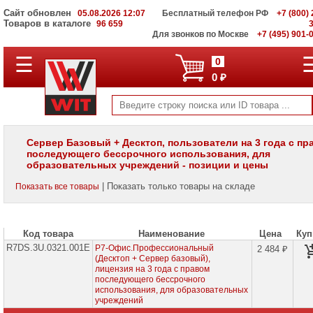
Сайт обновлен
05.08.2026 12:07
Бесплатный телефон РФ
+7 (800) 
Товаров в каталоге
96 659
Для звонков по Москве
+7 (495) 901-
☰
ПОЛНЫЙ
0
КАТАЛОГ
0 ₽
WIT
Корпоративные
серверы
WIT
VV
Сервер Базовый + Десктоп, пользователи на 3 года с пр
последующего бессрочного использования, для
Системы
образовательных учреждений - позиции и цены
хранения
данных
| Показать только товары на складе
Показать все товары
WIT
VI
Мониторы
Код товара
Наименование
Цена
Куп
и
LCD
R7DS.3U.0321.001E
Р7-Офис.Профессиональный
2 484 ₽
панели
(Десктоп + Сервер базовый),
лицензия на 3 года с правом
последующего бессрочного
Проекторы
использования, для образовательных
и
лампы
учреждений
для