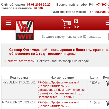
Сайт обновлен
07.08.2026 10:27
Бесплатный телефон РФ
+7 (800) 
Товаров в каталоге
96 686
Для звонков по Москве
+7 (495) 901-
☰
ПОЛНЫЙ
0
КАТАЛОГ
0 ₽
WIT
Корпоративные
серверы
WIT
VV
Сервер Оптимальный - расширение к Десктопу, право на
обновление на 1 год - позиции и цены
Системы
хранения
| Показать только товары на складе
Показать все товары
данных
WIT
VI
Код товара
Наименование
Цена
Куп
Мониторы
и
R7SOEDR.1Y.0321.001
Р7-Офис.Профессиональный
2 505 ₽
LCD
(Сервер Оптимальный -
панели
расширение к Десктопу), лицензия
(право) на обновление на 1 год,
Поставляется 100 единиц
Проекторы
и
R7SOEDR.1Y.0321.01K
Р7-Офис.Профессиональный
2 104 ₽
лампы
(Сервер Оптимальный -
для