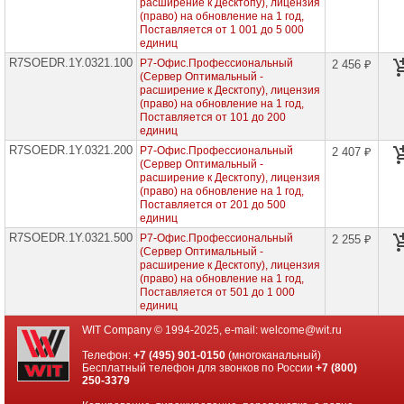
расширение к Десктопу), лицензия
проекторов
(право) на обновление на 1 год,
Поставляется от 1 001 до 5 000
Ноутбуки
единиц
Brand
R7SOEDR.1Y.0321.100
Р7-Офис.Профессиональный
2 456 ₽
Name
(Сервер Оптимальный -
расширение к Десктопу), лицензия
Моноблоки
(право) на обновление на 1 год,
Brand
Поставляется от 101 до 200
Name
единиц
R7SOEDR.1Y.0321.200
Р7-Офис.Профессиональный
2 407 ₽
Компьютеры
(Сервер Оптимальный -
Brand
расширение к Десктопу), лицензия
Name
(право) на обновление на 1 год,
Поставляется от 201 до 500
Принтеры
единиц
плоттеры
R7SOEDR.1Y.0321.500
Р7-Офис.Профессиональный
2 255 ₽
МФУ
(Сервер Оптимальный -
расширение к Десктопу), лицензия
Серверы
(право) на обновление на 1 год,
Brand
Поставляется от 501 до 1 000
Name
единиц
WIT Company © 1994-2025, e-mail:
welcome@wit.ru
Пассивное
сетевое
Телефон:
+7 (495) 901-0150
(многоканальный)
оборудование
Бесплатный телефон для звонков по России
+7 (800)
250-3379
Активное