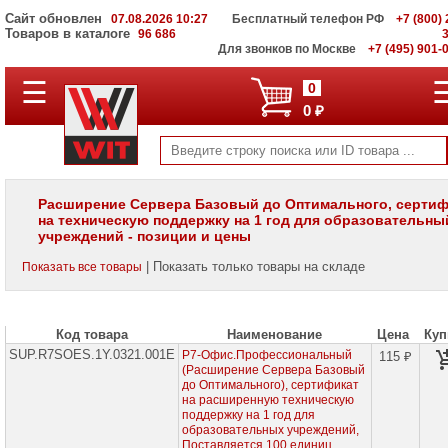
Сайт обновлен
07.08.2026 10:27
Бесплатный телефон РФ
+7 (800) 
Товаров в каталоге
96 686
Для звонков по Москве
+7 (495) 901-
☰
ПОЛНЫЙ
0
КАТАЛОГ
0 ₽
WIT
Корпоративные
серверы
WIT
VV
Расширение Сервера Базовый до Оптимального, сертиф
на техническую поддержку на 1 год для образовательны
Системы
учреждений - позиции и цены
хранения
данных
| Показать только товары на складе
Показать все товары
WIT
VI
Мониторы
Код товара
Наименование
Цена
Куп
и
LCD
SUP.R7SOES.1Y.0321.001E
Р7-Офис.Профессиональный
115 ₽
панели
(Расширение Сервера Базовый
до Оптимального), сертификат
на расширенную техническую
Проекторы
поддержку на 1 год для
и
лампы
образовательных учреждений,
для
Поставляется 100 единиц