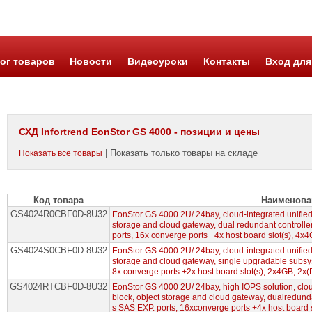
ог товаров
Новости
Видеоуроки
Контакты
Вход для
СХД Infortrend EonStor GS 4000 - позиции и цены
| Показать только товары на складе
Показать все товары
Код товара
Наименова
GS4024R0CBF0D-8U32
EonStor GS 4000 2U/ 24bay, cloud-integrated unified
storage and cloud gateway, dual redundant controll
ports, 16x converge ports +4x host board slot(s), 
GS4024S0CBF0D-8U32
EonStor GS 4000 2U/ 24bay, cloud-integrated unified
storage and cloud gateway, single upgradable subsy
8x converge ports +2x host board slot(s), 2x4GB, 
GS4024RTCBF0D-8U32
EonStor GS 4000 2U/ 24bay, high IOPS solution, clou
block, object storage and cloud gateway, dualredund
s SAS EXP. ports, 16xconverge ports +4x host board s