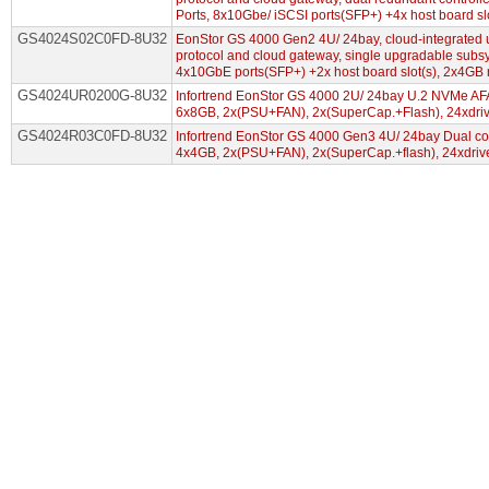
Ports, 8x10Gbe/ iSCSI ports(SFP+) +4x host board s
GS4024S02C0FD-8U32
EonStor GS 4000 Gen2 4U/ 24bay, cloud-integrated u
protocol and cloud gateway, single upgradable subs
4x10GbE ports(SFP+) +2x host board slot(s), 2x4
GS4024UR0200G-8U32
Infortrend EonStor GS 4000 2U/ 24bay U.2 NVMe AFA, 
6x8GB, 2x(PSU+FAN), 2x(SuperCap.+Flash), 24xdriv
GS4024R03C0FD-8U32
Infortrend EonStor GS 4000 Gen3 4U/ 24bay Dual con
4x4GB, 2x(PSU+FAN), 2x(SuperCap.+flash), 24xdriv