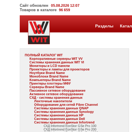
Сайт обновлен
05.08.2026 12:07
Товаров в каталоге
96 659
Разделы
Катал
ПОЛНЫЙ КАТАЛОГ WIT
Корпоративные серверы WIT VV
Системы хранения данных WIT VI
Мониторы и LCD панели
Проекторы и лампы для проекторов
Ноутбуки Brand Name
Моноблоки Brand Name
Компьютеры Brand Name
Принтеры плоттеры МФУ
Серверы Brand Name
Пассивное сетевое оборудование
Активное сетевое оборудование
СХД - системы хранения данных
Ленточные накопители
Оборудование для сетей Fibre Channel
Системы хранения данных QNAP
Системы хранения данных Synology
Системы хранения данных HP
Системы хранения данных Dell
Системы хранения данных Infortrend
СХД Infortrend EonStor GSe Pro 100
СХД Infortrend EonStor GSe Pro 200