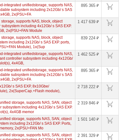
d-integrated unifiedstorage, supports NAS,
895 365 ₽
radable subsystem including 2x12Gb/ s SAS
, 2x4GB, 2x(PSU+FA
 storage, supports NAS, block, object
1 417 639 ₽
er subsystem including 4x12Gb/ s SAS EXP.
4x4GB, 2x(PSU+FAN Module
 storage, supports NAS, block, object
839 224 ₽
stem including 2x12Gb/ s SAS EXP. ports,
2x(PSU+FAN Module), 1x(Sup
d-integrated unifiedstorage, supports NAS,
1 462 525 ₽
ant controller subsystem including 4x12Gb/
lot(s), 4x4GB,
d-integrated unifiedstorage, supports NAS,
895 365 ₽
radable subsystem including 2x12Gb/ s SAS
, 2x4GB, 2x(PSU+FA
4x12Gb/ s SAS EXP, 8x10Gbe/
2 718 222 ₽
le), 2x(SuperCap.+Flash module),
nified storage, supports NAS, SAN, object
2 319 846 ₽
ler subsystem including 4x12Gb/ s SAS EXP.
slot(s), 4x4GB memor
nified storage, supports NAS, SAN, object
1 501 140 ₽
ystem including 2x12Gb/ s SAS EXP. Ports,
GB memory, 2x(PSU+FAN Mo
nified storage, supports NAS, SAN, object
2 391 329 ₽
ler subsystem including 4x12Gb/ s SAS EXP.