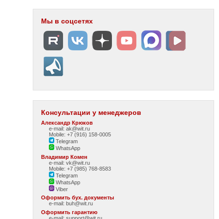
Мы в соцсетях
Консультации у менеджеров
Александр Крюков
e-mail: ak@wit.ru
Mobile: +7 (916) 158-0005
Telegram
WhatsApp
Владимир Комен
e-mail: vk@wit.ru
Mobile: +7 (985) 768-8583
Telegram
WhatsApp
Viber
Оформить бух. документы
e-mail:
buh@wit.ru
Оформить гарантию
e-mail:
support@wit.ru