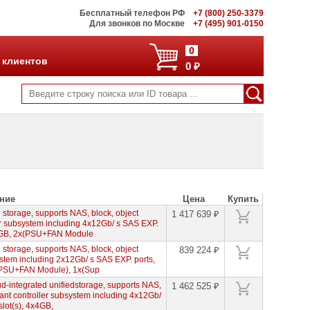
Бесплатный телефон РФ
+7 (800) 250-3379
Для звонков по Москве
+7 (495) 901-0150
0
 клиентов
0 ₽
ние
Цена
Купить
 storage, supports NAS, block, object
1 417 639 ₽
er subsystem including 4x12Gb/ s SAS EXP.
4x4GB, 2x(PSU+FAN Module
 storage, supports NAS, block, object
839 224 ₽
stem including 2x12Gb/ s SAS EXP. ports,
2x(PSU+FAN Module), 1x(Sup
d-integrated unifiedstorage, supports NAS,
1 462 525 ₽
ant controller subsystem including 4x12Gb/
lot(s), 4x4GB,