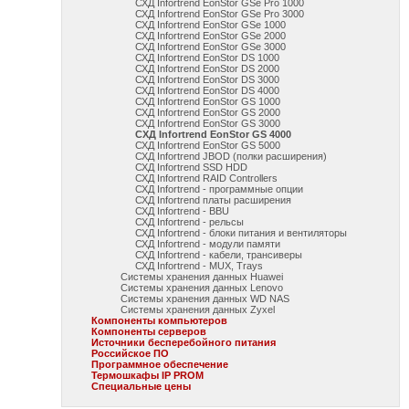
СХД Infortrend EonStor GSe Pro 1000
СХД Infortrend EonStor GSe Pro 3000
СХД Infortrend EonStor GSe 1000
СХД Infortrend EonStor GSe 2000
СХД Infortrend EonStor GSe 3000
СХД Infortrend EonStor DS 1000
СХД Infortrend EonStor DS 2000
СХД Infortrend EonStor DS 3000
СХД Infortrend EonStor DS 4000
СХД Infortrend EonStor GS 1000
СХД Infortrend EonStor GS 2000
СХД Infortrend EonStor GS 3000
СХД Infortrend EonStor GS 4000
СХД Infortrend EonStor GS 5000
СХД Infortrend JBOD (полки расширения)
СХД Infortrend SSD HDD
СХД Infortrend RAID Controllers
СХД Infortrend - программные опции
СХД Infortrend платы расширения
СХД Infortrend - BBU
СХД Infortrend - рельсы
СХД Infortrend - блоки питания и вентиляторы
СХД Infortrend - модули памяти
СХД Infortrend - кабели, трансиверы
СХД Infortrend - MUX, Trays
Системы хранения данных Huawei
Системы хранения данных Lenovo
Системы хранения данных WD NAS
Системы хранения данных Zyxel
Компоненты компьютеров
Компоненты серверов
Источники бесперебойного питания
Российское ПО
Программное обеспечение
Термошкафы IP PROM
Специальные цены