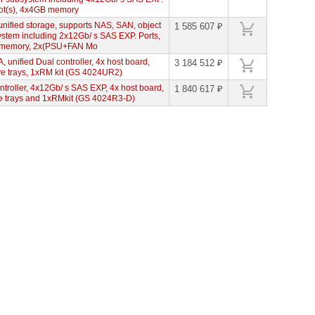
lot(s), 4x4GB memory
nified storage, supports NAS, SAN, object
1 585 607 ₽
ystem including 2x12Gb/ s SAS EXP. Ports,
GB memory, 2x(PSU+FAN Mo
unified Dual controller, 4x host board,
3 184 512 ₽
e trays, 1xRM kit (GS 4024UR2)
troller, 4x12Gb/ s SAS EXP, 4x host board,
1 840 617 ₽
e trays and 1xRMkit (GS 4024R3-D)