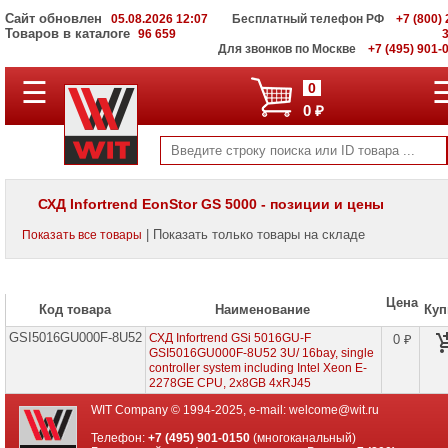
Сайт обновлен
05.08.2026 12:07
Бесплатный телефон РФ
+7 (800) 
Товаров в каталоге
96 659
Для звонков по Москве
+7 (495) 901-
☰
ПОЛНЫЙ
0
КАТАЛОГ
0 ₽
WIT
Корпоративные
серверы
WIT
VV
СХД Infortrend EonStor GS 5000 - позиции и цены
Системы
| Показать только товары на складе
Показать все товары
хранения
данных
WIT
VI
Цена
Код товара
Наименование
Куп
Мониторы
GSI5016GU000F-8U52
и
СХД Infortrend GSi 5016GU-F
0 ₽
LCD
GSI5016GU000F-8U52 3U/ 16bay, single
панели
controller system including Intel Xeon E-
2278GE CPU, 2x8GB 4xRJ45
Проекторы
WIT Company © 1994-2025, e-mail:
welcome@wit.ru
и
лампы
Телефон:
+7 (495) 901-0150
(многоканальный)
для