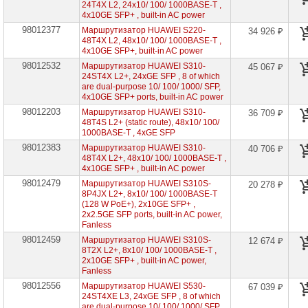
сетевое
24T4X L2, 24x10/ 100/ 1000BASE-T ,
оборудование
4x10GE SFP+ , built-in AC power
98012377
Маршрутизатор HUAWEI S220-
34 926 ₽
Оборудование
48T4X L2, 48x10/ 100/ 1000BASE-T ,
для
4x10GE SFP+, built-in AC power
IP-
98012532
телефонии
Маршрутизатор HUAWEI S310-
45 067 ₽
24ST4X L2+, 24xGE SFP , 8 of which
are dual-purpose 10/ 100/ 1000/ SFP,
Сетевое
4x10GE SFP+ ports, built-in AC power
оборудование
Ubiquity
98012203
Маршрутизатор HUAWEI S310-
36 709 ₽
48T4S L2+ (static route), 48x10/ 100/
1000BASE-T , 4xGE SFP
Сетевые
адаптеры
98012383
Маршрутизатор HUAWEI S310-
40 706 ₽
48T4X L2+, 48x10/ 100/ 1000BASE-T ,
4x10GE SFP+ , built-in AC power
Сетевое
оборудование
98012479
Маршрутизатор HUAWEI S310S-
20 278 ₽
Allied
8P4JX L2+, 8x10/ 100/ 1000BASE-T
Telesis
(128 W PoE+), 2x10GE SFP+ ,
2x2.5GE SFP ports, built-in AC power,
Fanless
Сетевое
оборудование
98012459
Маршрутизатор HUAWEI S310S-
12 674 ₽
Huawei
8T2X L2+, 8x10/ 100/ 1000BASE-T ,
2x10GE SFP+ , built-in AC power,
Коммутаторы
Fanless
Huawei
98012556
Маршрутизатор HUAWEI S530-
67 039 ₽
Маршрутизаторы
24ST4XE L3, 24xGE SFP , 8 of which
Huawei
are dual-purpose 10/ 100/ 1000/ SFP,