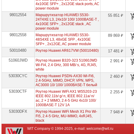
►
4x10GE SFP+ , 2x12GE stack ports, AC
power module
Межсетевые
экраны
98012554
Маршрутизатор HUAWEI S530-
55 851 ₽
Huawei
24T4XE L3, 24x10/ 100/ 1000BASE-T ,
4x10GE SFP+ , 2x12GE stack , AC
Точки
power module
доступа
98012558
Маршрутизатор HUAWEI S530-
Huawei
89 869 ₽
48S4XE L3, 48xGE SFP , 4x10GE
SFP+ , 2x12GE, AC power module
Сетевое
50010480
оборудование
Роутер Huawei AR617VW (50010480)
17 481 ₽
Zyxel
51060JWD
Роутер Huawei B320-323 51060JWD
2 991 ₽
Wi-Fi4, 2.4 GHz, 300 MB/ s, 4G, RJ45,
Оборудование
white
контроля
NetPing
53030CYC
Роутер Huawei PSDN-AX30 Wi-Fi6,
2 460 ₽
2.4-5GHz, MIMO, DHCP, VPN, WPS,
AC3000 10/ 100/ 1000BASE-T белый
Сетевое
оборудование
53030CTF
Роутер Huawei WiFi AX1 WS5203-23
2 255 ₽
Mikrotik
IEEE 802.11b/ g/ n, IEEE 802.11a/ n/
ac, 2 × 2 MIMO, 2.4-5 GHz 4x10/ 100/
Сетевое
1000BASE-T 12V 1A
оборудование
53030DFX
Роутер Huawei WiFi Mesh X1 Pro Wi-
7 948 ₽
HP
Fi5, 2.4-5 GHz, MU-MIMO, 4xRJ45,
black
Сетевое
оборудование
WIT Company © 1994-2025, e-mail:
welcome@wit.ru
Cisco