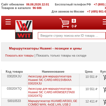
Сайт обновлен
06.08.2026 22:01
Бесплатный телефон РФ
+7 (800) 
Товаров в каталоге
96 686
Для звонков по Москве
+7 (495) 901-
☰
ПОЛНЫЙ
0
КАТАЛОГ
0 ₽
WIT
Корпоративные
серверы
WIT
VV
Маршрутизаторы Huawei - позиции и цены
Системы
| Показать только товары на складе
Показать все товары
хранения
данных
WIT
VI
Код товара
Наименование
Цена
Куп
03020XJU
Мониторы
Аксессуар для маршрутизатора
10 551 ₽
и
Huawei SIC CARD AR01SVB4XA
LCD
03020XJU
панели
03020XTQ
Аксессуар для маршрутизатора
10 551 ₽
Huawei SIC CARD AR0MSEF2TA00
Проекторы
03020XTQ
и
50010533
Маршрутизатор HUAWEI AR303, GE
12 411 ₽
лампы
COMBO WAN, 4xGE LAN, USB 2
для