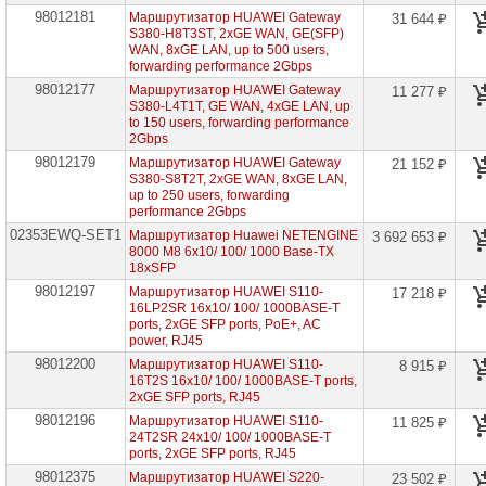
проекторов
98012181
Маршрутизатор HUAWEI Gateway
31 644 ₽
S380-H8T3ST, 2xGE WAN, GE(SFP)
WAN, 8xGE LAN, up to 500 users,
Ноутбуки
Brand
forwarding performance 2Gbps
Name
98012177
Маршрутизатор HUAWEI Gateway
11 277 ₽
S380-L4T1T, GE WAN, 4xGE LAN, up
Моноблоки
to 150 users, forwarding performance
Brand
2Gbps
Name
98012179
Маршрутизатор HUAWEI Gateway
21 152 ₽
S380-S8T2T, 2xGE WAN, 8xGE LAN,
Компьютеры
up to 250 users, forwarding
Brand
performance 2Gbps
Name
02353EWQ-SET1
Маршрутизатор Huawei NETENGINE
3 692 653 ₽
8000 M8 6x10/ 100/ 1000 Base-TX
Принтеры
18xSFP
плоттеры
98012197
Маршрутизатор HUAWEI S110-
МФУ
17 218 ₽
16LP2SR 16x10/ 100/ 1000BASE-T
ports, 2xGE SFP ports, PoE+, AC
Серверы
power, RJ45
Brand
98012200
Name
Маршрутизатор HUAWEI S110-
8 915 ₽
16T2S 16x10/ 100/ 1000BASE-T ports,
2xGE SFP ports, RJ45
Пассивное
сетевое
98012196
Маршрутизатор HUAWEI S110-
11 825 ₽
оборудование
24T2SR 24x10/ 100/ 1000BASE-T
ports, 2xGE SFP ports, RJ45
Активное
98012375
Маршрутизатор HUAWEI S220-
23 502 ₽