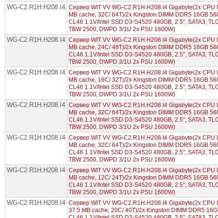
WG-C2.R1H.H208.I4
Сервер WIT VV WG-C2.R1H.H208.I4 Gigabyte(2x CPU In
MB cache, 32С/ 64T)/2x Kingston DIMM DDR5 16GB 56
CL46 1.1V/Intel SSD D3-S4520 480GB, 2.5", SATA3, TLC,
TBW 2500, DWPD 3/1U 2x PSU 1600W)
WG-C2.R1H.H208.I4
Сервер WIT VV WG-C2.R1H.H208.I4 Gigabyte(2x CPU Int
MB cache, 24С/ 48T)/2x Kingston DIMM DDR5 16GB 56
CL46 1.1V/Intel SSD D3-S4520 480GB, 2.5", SATA3, TLC,
TBW 2500, DWPD 3/1U 2x PSU 1600W)
WG-C2.R1H.H208.I4
Сервер WIT VV WG-C2.R1H.H208.I4 Gigabyte(2x CPU Int
MB cache, 16С/ 32T)/2x Kingston DIMM DDR5 16GB 56
CL46 1.1V/Intel SSD D3-S4520 480GB, 2.5", SATA3, TLC,
TBW 2500, DWPD 3/1U 2x PSU 1600W)
WG-C2.R1H.H208.I4
Сервер WIT VV WG-C2.R1H.H208.I4 Gigabyte(2x CPU Int
MB cache, 32С/ 64T)/2x Kingston DIMM DDR5 16GB 56
CL46 1.1V/Intel SSD D3-S4520 480GB, 2.5", SATA3, TLC,
TBW 2500, DWPD 3/1U 2x PSU 1600W)
WG-C2.R1H.H208.I4
Сервер WIT VV WG-C2.R1H.H208.I4 Gigabyte(2x CPU Int
MB cache, 32С/ 64T)/2x Kingston DIMM DDR5 16GB 56
CL46 1.1V/Intel SSD D3-S4520 480GB, 2.5", SATA3, TLC,
TBW 2500, DWPD 3/1U 2x PSU 1600W)
WG-C2.R1H.H208.I4
Сервер WIT VV WG-C2.R1H.H208.I4 Gigabyte(2x CPU Int
MB cache, 12С/ 24T)/2x Kingston DIMM DDR5 16GB 56
CL46 1.1V/Intel SSD D3-S4520 480GB, 2.5", SATA3, TLC,
TBW 2500, DWPD 3/1U 2x PSU 1600W)
WG-C2.R1H.H208.I4
Сервер WIT VV WG-C2.R1H.H208.I4 Gigabyte(2x CPU Int
37.5 MB cache, 20С/ 40T)/2x Kingston DIMM DDR5 16
CL46 1.1V/Intel SSD D3-S4520 480GB, 2.5", SATA3, TLC,