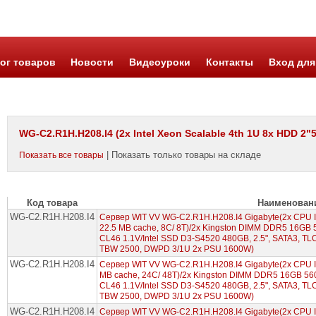
ог товаров
Новости
Видеоуроки
Контакты
Вход для
WG-C2.R1H.H208.I4 (2x Intel Xeon Scalable 4th 1U 8x HDD 2"
| Показать только товары на складе
Показать все товары
Код товара
Наименован
WG-C2.R1H.H208.I4
Сервер WIT VV WG-C2.R1H.H208.I4 Gigabyte(2x CPU In
22.5 MB cache, 8С/ 8T)/2x Kingston DIMM DDR5 16GB
CL46 1.1V/Intel SSD D3-S4520 480GB, 2.5", SATA3, TLC,
TBW 2500, DWPD 3/1U 2x PSU 1600W)
WG-C2.R1H.H208.I4
Сервер WIT VV WG-C2.R1H.H208.I4 Gigabyte(2x CPU In
MB cache, 24С/ 48T)/2x Kingston DIMM DDR5 16GB 56
CL46 1.1V/Intel SSD D3-S4520 480GB, 2.5", SATA3, TLC,
TBW 2500, DWPD 3/1U 2x PSU 1600W)
WG-C2.R1H.H208.I4
Сервер WIT VV WG-C2.R1H.H208.I4 Gigabyte(2x CPU Int