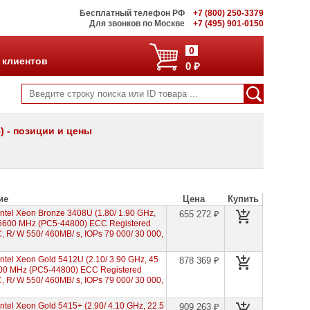
Бесплатный телефон РФ
+7 (800) 250-3379
Для звонков по Москве
+7 (495) 901-0150
0
 клиентов
0 ₽
5) - позиции и цены
ие
Цена
Купить
tel Xeon Bronze 3408U (1.80/ 1.90 GHz,
655 272 ₽
 5600 MHz (PC5-44800) ECC Registered
 R/ W 550/ 460MB/ s, IOPs 79 000/ 30 000,
tel Xeon Gold 5412U (2.10/ 3.90 GHz, 45
878 369 ₽
00 MHz (PC5-44800) ECC Registered
 R/ W 550/ 460MB/ s, IOPs 79 000/ 30 000,
el Xeon Gold 5415+ (2.90/ 4.10 GHz, 22.5
909 263 ₽