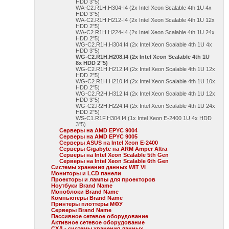
HDD 3"5)
WA-C2.R1H.H304-I4 (2x Intel Xeon Scalable 4th 1U 4x
HDD 3"5)
WA-C2.R1H.H212-I4 (2x Intel Xeon Scalable 4th 1U 12x
HDD 2"5)
WA-C2.R1H.H224-I4 (2x Intel Xeon Scalable 4th 1U 24x
HDD 2"5)
WG-C2.R1H.H304.I4 (2x Intel Xeon Scalable 4th 1U 4x
HDD 3"5)
WG-C2.R1H.H208.I4 (2x Intel Xeon Scalable 4th 1U
8x HDD 2"5)
WG-C2.R1H.H212.I4 (2x Intel Xeon Scalable 4th 1U 12x
HDD 2"5)
WG-C2.R1H.H210.I4 (2x Intel Xeon Scalable 4th 1U 10x
HDD 2"5)
WG-C2.R2H.H312.I4 (2x Intel Xeon Scalable 4th 1U 12x
HDD 3"5)
WG-C2.R2H.H224.I4 (2x Intel Xeon Scalable 4th 1U 24x
HDD 2"5)
WS-C1.R1F.H304.I4 (1x Intel Xeon E-2400 1U 4x HDD
3"5)
Серверы на AMD EPYC 9004
Серверы на AMD EPYC 9005
Серверы ASUS на Intel Xeon E-2400
Серверы Gigabyte на ARM Amper Altra
Серверы на Intel Xeon Scalable 5th Gen
Серверы на Intel Xeon Scalable 6th Gen
Системы хранения данных WIT VI
Мониторы и LCD панели
Проекторы и лампы для проекторов
Ноутбуки Brand Name
Моноблоки Brand Name
Компьютеры Brand Name
Принтеры плоттеры МФУ
Серверы Brand Name
Пассивное сетевое оборудование
Активное сетевое оборудование
СХД - системы хранения данных