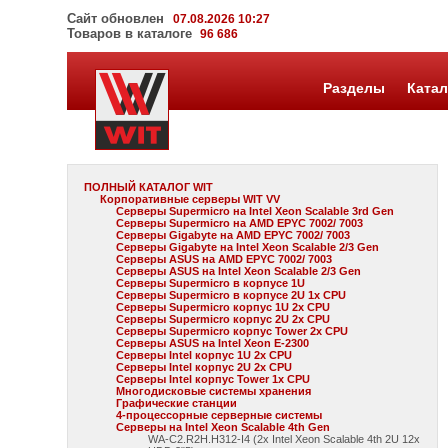
Сайт обновлен
07.08.2026 10:27
Товаров в каталоге
96 686
Разделы
Катал
ПОЛНЫЙ КАТАЛОГ WIT
Корпоративные серверы WIT VV
Серверы Supermicro на Intel Xeon Scalable 3rd Gen
Серверы Supermicro на AMD EPYC 7002/ 7003
Серверы Gigabyte на AMD EPYC 7002/ 7003
Серверы Gigabyte на Intel Xeon Scalable 2/3 Gen
Серверы ASUS на AMD EPYC 7002/ 7003
Серверы ASUS на Intel Xeon Scalable 2/3 Gen
Серверы Supermicro в корпусе 1U
Серверы Supermicro в корпусе 2U 1x CPU
Серверы Supermicro корпус 1U 2x CPU
Серверы Supermicro корпус 2U 2x CPU
Серверы Supermicro корпус Tower 2x CPU
Серверы ASUS на Intel Xeon E-2300
Серверы Intel корпус 1U 2x CPU
Серверы Intel корпус 2U 2x CPU
Серверы Intel корпус Tower 1x CPU
Многодисковые системы хранения
Графические станции
4-процессорные серверные системы
Серверы на Intel Xeon Scalable 4th Gen
WA-C2.R2H.H312-I4 (2x Intel Xeon Scalable 4th 2U 12x