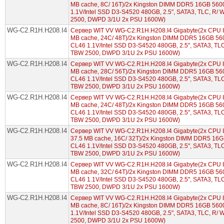
MB cache, 8С/ 16T)/2x Kingston DIMM DDR5 16GB 560
1.1V/Intel SSD D3-S4520 480GB, 2.5", SATA3, TLC, R/ 
2500, DWPD 3/1U 2x PSU 1600W)
WG-C2.R1H.H208.I4
Сервер WIT VV WG-C2.R1H.H208.I4 Gigabyte(2x CPU Int
MB cache, 24С/ 48T)/2x Kingston DIMM DDR5 16GB 56
CL46 1.1V/Intel SSD D3-S4520 480GB, 2.5", SATA3, TLC,
TBW 2500, DWPD 3/1U 2x PSU 1600W)
WG-C2.R1H.H208.I4
Сервер WIT VV WG-C2.R1H.H208.I4 Gigabyte(2x CPU Int
MB cache, 28С/ 56T)/2x Kingston DIMM DDR5 16GB 56
CL46 1.1V/Intel SSD D3-S4520 480GB, 2.5", SATA3, TLC,
TBW 2500, DWPD 3/1U 2x PSU 1600W)
WG-C2.R1H.H208.I4
Сервер WIT VV WG-C2.R1H.H208.I4 Gigabyte(2x CPU In
MB cache, 24С/ 48T)/2x Kingston DIMM DDR5 16GB 56
CL46 1.1V/Intel SSD D3-S4520 480GB, 2.5", SATA3, TLC,
TBW 2500, DWPD 3/1U 2x PSU 1600W)
WG-C2.R1H.H208.I4
Сервер WIT VV WG-C2.R1H.H208.I4 Gigabyte(2x CPU In
37.5 MB cache, 16С/ 32T)/2x Kingston DIMM DDR5 16
CL46 1.1V/Intel SSD D3-S4520 480GB, 2.5", SATA3, TLC,
TBW 2500, DWPD 3/1U 2x PSU 1600W)
WG-C2.R1H.H208.I4
Сервер WIT VV WG-C2.R1H.H208.I4 Gigabyte(2x CPU Int
MB cache, 32С/ 64T)/2x Kingston DIMM DDR5 16GB 56
CL46 1.1V/Intel SSD D3-S4520 480GB, 2.5", SATA3, TLC,
TBW 2500, DWPD 3/1U 2x PSU 1600W)
WG-C2.R1H.H208.I4
Сервер WIT VV WG-C2.R1H.H208.I4 Gigabyte(2x CPU Int
MB cache, 8С/ 16T)/2x Kingston DIMM DDR5 16GB 560
1.1V/Intel SSD D3-S4520 480GB, 2.5", SATA3, TLC, R/ 
2500, DWPD 3/1U 2x PSU 1600W)