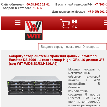
Сайт обновлен
06.08.2026 22:01
Бесплатный телефон РФ
+7 (800) 
Товаров в каталоге
96 686
Для звонков по Москве
+7 (495) 901-
Infortrend
☰
0
EonStor
0 ₽
GSe
Pro
200
Infortrend
EonStor
GSe
Pro
Конфигуратор системы хранения данных Infortrend
EonStor DS 3000 - 1 контроллер High IOPs, 16 дисков 3"5
1000
(код WIT WIDS.S1R3.H316.A5)
Infortrend
Мощная модель с
EonStor
максимальным
GSe
объемом дисковой
Pro
памяти в 4PB
3000
(петабайта). В
базовой
комплектации
Infortrend
содержит 8 портов
EonStor
Ethernet 1GB iSCSI
GSe
(по 4 на контроллер),
1000
и может расширяться