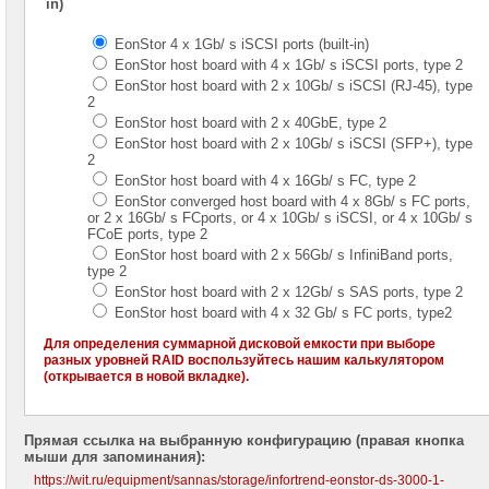
EonStor
in)
DS
4000
EonStor 4 x 1Gb/ s iSCSI ports (built-in)
EonStor host board with 4 x 1Gb/ s iSCSI ports, type 2
Infortrend
EonStor host board with 2 x 10Gb/ s iSCSI (RJ-45), type
EonStor
2
GS
EonStor host board with 2 x 40GbE, type 2
1000
EonStor host board with 2 x 10Gb/ s iSCSI (SFP+), type
2
Infortrend
EonStor host board with 4 x 16Gb/ s FC, type 2
EonStor
GS
EonStor converged host board with 4 x 8Gb/ s FC ports,
or 2 x 16Gb/ s FCports, or 4 x 10Gb/ s iSCSI, or 4 x 10Gb/ s
2000
FCoE ports, type 2
Infortrend
EonStor host board with 2 x 56Gb/ s InfiniBand ports,
type 2
EonStor
GS
EonStor host board with 2 x 12Gb/ s SAS ports, type 2
3000
EonStor host board with 4 x 32 Gb/ s FC ports, type2
Для определения суммарной дисковой емкости при выборе
Infortrend
разных уровней RAID воспользуйтесь нашим калькулятором
EonStor
(открывается в новой вкладке).
GS
4000
Прямая ссылка на выбранную конфигурацию (правая кнопка
мыши для запоминания):
https://wit.ru/equipment/sannas/storage/infortrend-eonstor-ds-3000-1-