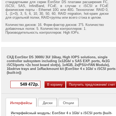
стандартными для серии EonStor DS платами расширения FC,
Infortrend
iSCSI, SAS, InfiniBand, FCoE, в случае с iSCSI и FCoE
EonStor
физические порты - Ethernet 10G или 40G. Технологии: RAID 0,
GSe
1, (1+0), 3, 5, 6, 10, 30, 50, 60, RAID migration, hot-spare диски
для отдельной полки, RAID-группы или всего стэка в целом.
2000
Количество дисков: 16. Форм-фактор дисков: 3"5. Количество
Infortrend
добавочных полок: 5. Количество контроллеров: 1.
EonStor
Производительность контроллеров: High IOPs.
GSe
3000
Infortrend
EonStor
DS
СХД EonStor DS 3000U 3U/ 16bay, High IOPS solutions, single
1000
controller subsystem including 1x12Gb/ s SAS EXP. ports, 4x1G
iSCSIports +2x host board slot(s), 1x4GB, 2x(PSU+FAN Module),
16xdrive trays and 1xRackmount kit (EonStor 4 x 1Gb/ s iSCSI ports
Infortrend
(built-in))
EonStor
DS
2000
Infortrend
EonStor
DS
Интерфейсы
Диски
Опции
3000
Infortrend
Интерфейсный модуль: EonStor 4 x 1Gb/ s iSCSI ports (built-