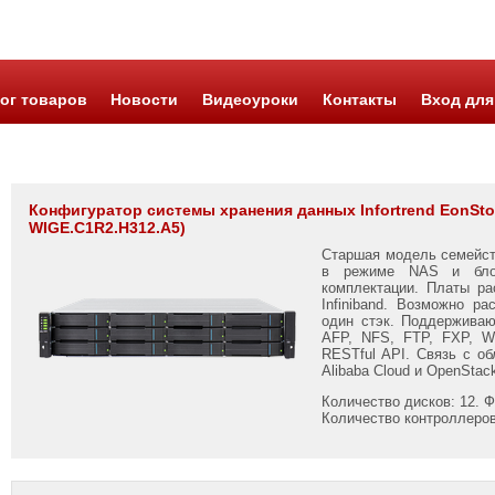
ог товаров
Новости
Видеоуроки
Контакты
Вход для
Конфигуратор системы хранения данных Infortrend EonStor 
WIGE.C1R2.H312.A5)
Старшая модель семейств
в режиме NAS и блоч
комплектации. Платы р
Infiniband. Возможно р
один стэк. Поддерживаю
AFP, NFS, FTP, FXP, W
RESTful API. Связь с о
Alibaba Cloud и OpenStac
Количество дисков: 12. Ф
Количество контроллеров