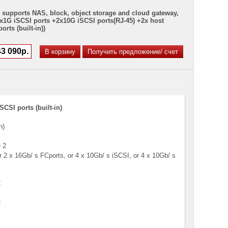
 supports NAS, block, object storage and cloud gateway,
2x1G iSCSI ports +2x10G iSCSI ports(RJ-45) +2x host
rts (built-in))
SI ports (built-in)
n)
e 2
 2 x 16Gb/ s FCports, or 4 x 10Gb/ s iSCSI, or 4 x 10Gb/ s
2
2