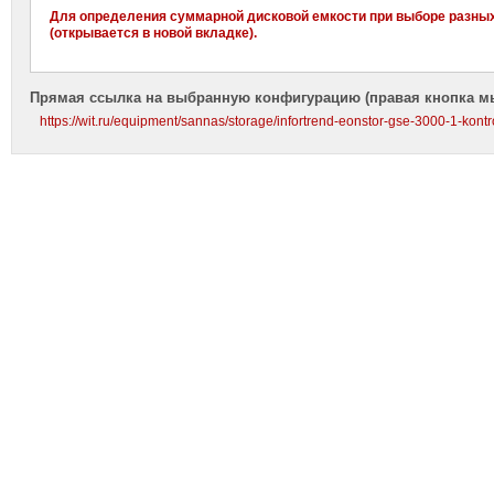
Для определения суммарной дисковой емкости при выборе разны
(открывается в новой вкладке).
Прямая ссылка на выбранную конфигурацию (правая кнопка м
https://wit.ru/equipment/sannas/storage/infortrend-eonstor-gse-3000-1-kon