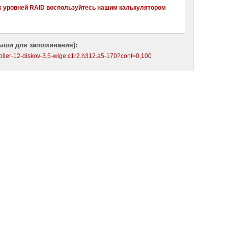
х уровней RAID воспользуйтесь нашим калькулятором
ыши для запоминания):
troller-12-diskov-3.5-wige.c1r2.h312.a5-170?conf=0,100