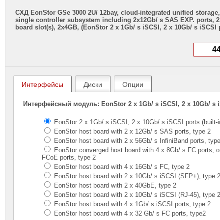
СХД EonStor GSe 3000 2U/ 12bay, cloud-integrated unified storage,
single controller subsystem including 2x12Gb/ s SAS EXP. ports, 
board slot(s), 2x4GB, (EonStor 2 x 1Gb/ s iSCSI, 2 x 10Gb/ s iSCSI po
Интерфейсы
Диски
Опции
Интерфейсный модуль: EonStor 2 x 1Gb/ s iSCSI, 2 x 10Gb/ s iSC
EonStor 2 x 1Gb/ s iSCSI, 2 x 10Gb/ s iSCSI ports (built-i
EonStor host board with 2 x 12Gb/ s SAS ports, type 2
EonStor host board with 2 x 56Gb/ s InfiniBand ports, typ
EonStor converged host board with 4 x 8Gb/ s FC ports, or
FCoE ports, type 2
EonStor host board with 4 x 16Gb/ s FC, type 2
EonStor host board with 2 x 10Gb/ s iSCSI (SFP+), type 
EonStor host board with 2 x 40GbE, type 2
EonStor host board with 2 x 10Gb/ s iSCSI (RJ-45), type 
EonStor host board with 4 x 1Gb/ s iSCSI ports, type 2
EonStor host board with 4 x 32 Gb/ s FC ports, type2