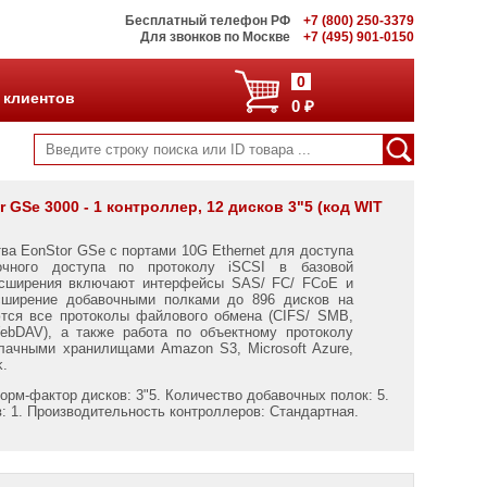
Бесплатный телефон РФ
+7 (800) 250-3379
Для звонков по Москве
+7 (495) 901-0150
0
 клиентов
0 ₽
GSe 3000 - 1 контроллер, 12 дисков 3"5 (код WIT
а EonStor GSe с портами 10G Ethernet для доступа
ного доступа по протоколу iSCSI в базовой
асширения включают интерфейсы SAS/ FC/ FCoE и
асширение добавочными полками до 896 дисков на
тся все протоколы файлового обмена (CIFS/ SMB,
ebDAV), а также работа по объектному протоколу
блачными хранилищами Amazon S3, Microsoft Azure,
k.
орм-фактор дисков: 3"5. Количество добавочных полок: 5.
: 1. Производительность контроллеров: Стандартная.