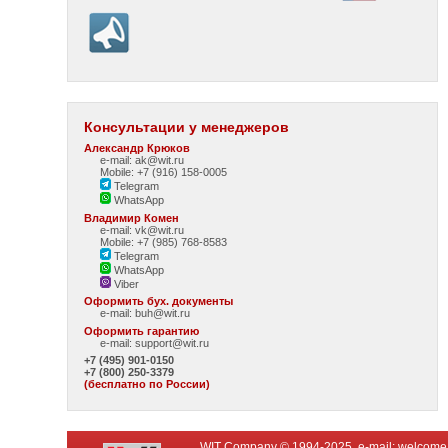
Консультации у менеджеров
Александр Крюков
e-mail: ak@wit.ru
Mobile: +7 (916) 158-0005
Telegram
WhatsApp
Владимир Комен
e-mail: vk@wit.ru
Mobile: +7 (985) 768-8583
Telegram
WhatsApp
Viber
Оформить бух. документы
e-mail:
buh@wit.ru
Оформить гарантию
e-mail:
support@wit.ru
+7 (495) 901-0150
+7 (800) 250-3379
(бесплатно по России)
WIT Company © 1994-2025, e-mail:
welcome