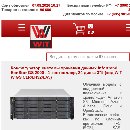
Сайт обновлен
07.08.2026 10:27
Бесплатный телефон РФ
+7 (800) 
Товаров в каталоге
96 686
Для звонков по Москве
+7 (495) 901-
Infortrend
☰
0
EonStor
0 ₽
GSe
Pro
200
Infortrend
EonStor
GSe
Pro
Конфигуратор системы хранения данных Infortrend
EonStor GS 2000 - 1 контроллер, 24 диска 3"5 (код WIT
1000
WIGS.C1R4.H324.A5)
Infortrend
Облачная модель с
EonStor
поддержкой
GSe
подключения к
Pro
хранилищам Amazon
3000
S3, Microsoft Azure,
Alibaba Cloud и
OpenStack.
Infortrend
Великолепная работа
EonStor
как по блочным
GSe
протоколам (FC,
1000
iSCSI, SAS,