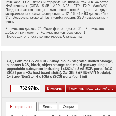
InfiniBand, FCoE через интерфейсные платы), так и в качестве
Infortrend
NAS-системы (CIFS/ SMB, AFP, NFS, FTP, FXP, WebDAV).
EonStor
Поддерживаются общие для всех серий одно- и двух-
GSe
контроллерные полки расширения на 12, 16, 24 и 60 дисков 2"5 и
3"5. Возможна также all-flash конфигурация, SSD-кэширование и
2000
tiering.
Infortrend
Количество дисков: 24. Форм-фактор дисков: 3"5. Количество
EonStor
добавочных полок: 5. Количество контроллеров: 1.
GSe
Производительность контроллеров: Стандартная.
3000
Infortrend
EonStor
DS
1000
СХД EonStor GS 2000 4U/ 24bay, cloud-integrated unified storage,
supports NAS, block, object storage and cloud gateway, single
upgradable subsystem including 1x12Gb/ s SAS EXP. ports, 4x1G
Infortrend
iSCSI ports +2x host board slot(s), 2x4GB, 2x(PSU+FAN Module),
EonStor
1x(Supe (EonStor 4 x 1Gb/ s iSCSI ports (built-in))
DS
2000
Infortrend
EonStor
DS
3000
Интерфейсы
Диски
Опции
Infortrend