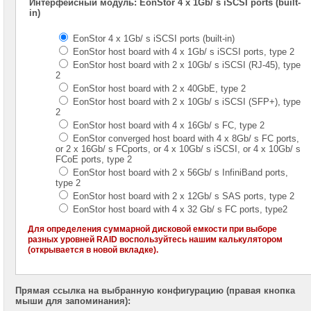
EonStor
Интерфейсный модуль: EonStor 4 x 1Gb/ s iSCSI ports (built-
DS
in)
4000
EonStor 4 x 1Gb/ s iSCSI ports (built-in)
Infortrend
EonStor host board with 4 x 1Gb/ s iSCSI ports, type 2
EonStor
EonStor host board with 2 x 10Gb/ s iSCSI (RJ-45), type
GS
2
1000
EonStor host board with 2 x 40GbE, type 2
EonStor host board with 2 x 10Gb/ s iSCSI (SFP+), type
Infortrend
2
EonStor
EonStor host board with 4 x 16Gb/ s FC, type 2
GS
EonStor converged host board with 4 x 8Gb/ s FC ports,
2000
or 2 x 16Gb/ s FCports, or 4 x 10Gb/ s iSCSI, or 4 x 10Gb/ s
FCoE ports, type 2
Infortrend
EonStor host board with 2 x 56Gb/ s InfiniBand ports,
EonStor
type 2
GS
EonStor host board with 2 x 12Gb/ s SAS ports, type 2
3000
EonStor host board with 4 x 32 Gb/ s FC ports, type2
Infortrend
Для определения суммарной дисковой емкости при выборе
EonStor
разных уровней RAID воспользуйтесь нашим калькулятором
GS
(открывается в новой вкладке).
4000
Прямая ссылка на выбранную конфигурацию (правая кнопка
мыши для запоминания):