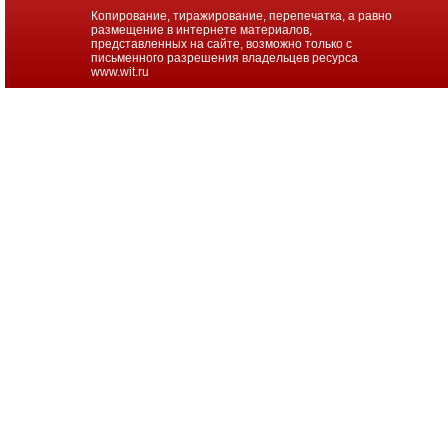
проекторов
Копирование, тиражирование, перепечатка, а равно
размещение в интернете материалов,
представленных на сайте, возможно только с
Ноутбуки
письменного разрешения владельцев ресурса
Brand
www.wit.ru
Name
Моноблоки
Brand
Name
Компьютеры
Brand
Name
Принтеры
плоттеры
МФУ
Серверы
Brand
Name
Пассивное
сетевое
оборудование
Активное