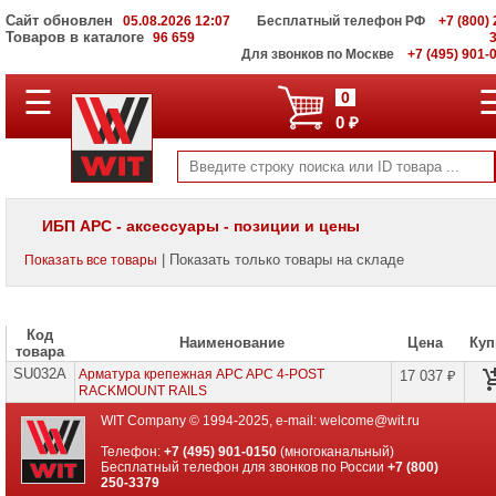
Сайт обновлен
05.08.2026 12:07
Бесплатный телефон РФ
+7 (800) 
Товаров в каталоге
96 659
Для звонков по Москве
+7 (495) 901-
☰
ПОЛНЫЙ
0
КАТАЛОГ
0 ₽
WIT
Корпоративные
серверы
WIT
VV
ИБП APC - аксессуары - позиции и цены
Системы
| Показать только товары на складе
Показать все товары
хранения
данных
WIT
VI
Код
Наименование
Цена
Куп
товара
Мониторы
SU032A
и
Арматура крепежная APC APC 4-POST
17 037 ₽
LCD
RACKMOUNT RAILS
панели
WIT Company © 1994-2025, e-mail:
welcome@wit.ru
Проекторы
Телефон:
+7 (495) 901-0150
(многоканальный)
и
Бесплатный телефон для звонков по России
+7 (800)
лампы
250-3379
для