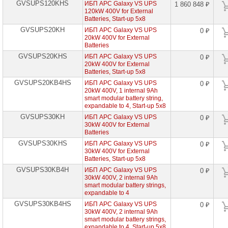
сетевое
GVSUPS120KHS
ИБП APC Galaxy VS UPS
1 860 848 ₽
оборудование
120kW 400V for External
Batteries, Start-up 5x8
СХД
GVSUPS20KH
ИБП APC Galaxy VS UPS
0 ₽
-
20kW 400V for External
системы
Batteries
хранения
данных
GVSUPS20KHS
ИБП APC Galaxy VS UPS
0 ₽
20kW 400V for External
Batteries, Start-up 5x8
Компоненты
компьютеров
GVSUPS20KB4HS
ИБП APC Galaxy VS UPS
0 ₽
20kW 400V, 1 internal 9Ah
smart modular battery string,
Компоненты
expandable to 4, Start-up 5x8
серверов
GVSUPS30KH
ИБП APC Galaxy VS UPS
0 ₽
30kW 400V for External
Источники
Batteries
бесперебойного
питания
GVSUPS30KHS
ИБП APC Galaxy VS UPS
0 ₽
30kW 400V for External
Batteries, Start-up 5x8
ИБП
Systeme
GVSUPS30KB4H
ИБП APC Galaxy VS UPS
0 ₽
Electric
30kW 400V, 2 internal 9Ah
(Schneider)
smart modular battery strings,
expandable to 4
ИБП
GVSUPS30KB4HS
ИБП APC Galaxy VS UPS
0 ₽
IPPON
30kW 400V, 2 internal 9Ah
smart modular battery strings,
ИБП
expandable to 4, Start-up 5x8