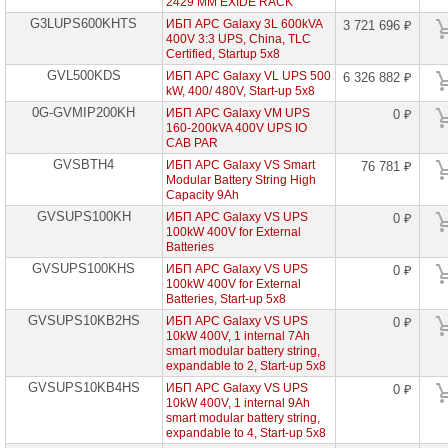
2429 MM EXIDE RACK
проекторов
G3LUPS600KHTS
ИБП APC Galaxy 3L 600kVA
3 721 696 ₽
400V 3:3 UPS, China, TLC
Ноутбуки
Certified, Startup 5x8
Brand
Name
GVL500KDS
ИБП APC Galaxy VL UPS 500
6 326 882 ₽
kW, 400/ 480V, Start-up 5x8
0G-GVMIP200KH
Моноблоки
ИБП APC Galaxy VM UPS
0 ₽
Brand
160-200kVA 400V UPS IO
Name
CAB PAR
GVSBTH4
ИБП APC Galaxy VS Smart
76 781 ₽
Компьютеры
Modular Battery String High
Brand
Capacity 9Ah
Name
GVSUPS100KH
ИБП APC Galaxy VS UPS
0 ₽
100kW 400V for External
Принтеры
Batteries
плоттеры
GVSUPS100KHS
ИБП APC Galaxy VS UPS
МФУ
0 ₽
100kW 400V for External
Batteries, Start-up 5x8
Серверы
GVSUPS10KB2HS
Brand
ИБП APC Galaxy VS UPS
0 ₽
Name
10kW 400V, 1 internal 7Ah
smart modular battery string,
expandable to 2, Start-up 5x8
Пассивное
сетевое
GVSUPS10KB4HS
ИБП APC Galaxy VS UPS
0 ₽
оборудование
10kW 400V, 1 internal 9Ah
smart modular battery string,
expandable to 4, Start-up 5x8
Активное