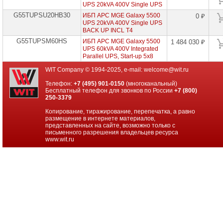
ИБП
UPS 20kVA 400V Single UPS
Powercom
G55TUPSU20HB30
ИБП APC MGE Galaxy 5500
0 ₽
UPS 20kVA 400V Single UPS
ИБП
BACK UP INCL T4
других
G55TUPSM60HS
ИБП APC MGE Galaxy 5500
1 484 030 ₽
производителей
UPS 60kVA 400V Integrated
Parallel UPS, Start-up 5x8
Российское
ПО
WIT Company © 1994-2025, e-mail:
welcome@wit.ru
Телефон:
+7 (495) 901-0150
(многоканальный)
Программное
Бесплатный телефон для звонков по России
+7 (800)
обеспечение
250-3379
Копирование, тиражирование, перепечатка, а равно
Термошкафы
размещение в интернете материалов,
IP
представленных на сайте, возможно только с
PROM
письменного разрешения владельцев ресурса
www.wit.ru
Специальные
цены