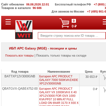
Сайт обновлен
06.08.2026 22:01
Бесплатный телефон РФ
+7 (800) 
Товаров в каталоге
96 686
Для звонков по Москве
+7 (495) 901-
☰
ПОЛНЫЙ
0
КАТАЛОГ
0 ₽
WIT
Корпоративные
серверы
WIT
VV
ИБП APC Galaxy (MGE) - позиции и цены
Системы
| Показать только товары на складе
Показать все товары
хранения
данных
WIT
VI
Код товара
Наименование
Цена
Куп
BATTXP12V3000GNB
Мониторы
Батарея APC PRODUCT
30 653 ₽
и
GALAXY 7000 500KVA EXIDE
LCD
XP12V3000GNB
панели
QBATGVX-QABE4752-00
Батарея APC PRODUCT
0 ₽
GALAXY VX 1000KVA 6 X 40
Проекторы
XP12V3000 FOR GVX 1000
и
KVA PF07 10 MIN AT FULL
лампы
LOAD ON 6N4R 3170 X 930 X
для