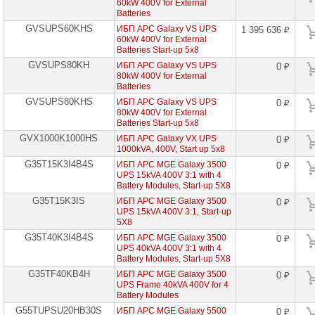
UPS
60kW 400V for External
Batteries
ИБП
GVSUPS60KHS
ИБП APC Galaxy VS UPS
APC
1 395 636 ₽
Symmetra
60kW 400V for External
Batteries Start-up 5x8
ИБП
GVSUPS80KH
ИБП APC Galaxy VS UPS
0 ₽
APC
80kW 400V for External
Galaxy
Batteries
(MGE)
►
GVSUPS80KHS
ИБП APC Galaxy VS UPS
0 ₽
80kW 400V for External
ИБП
Batteries Start-up 5x8
APC
GVX1000K1000HS
Power
ИБП APC Galaxy VX UPS
0 ₽
Disribution
1000kVA, 400V, Start up 5x8
Units
G35T15K3I4B4S
ИБП APC MGE Galaxy 3500
0 ₽
UPS 15kVA 400V 3:1 with 4
ИБП
Battery Modules, Start-up 5X8
APC
-
G35T15K3IS
ИБП APC MGE Galaxy 3500
0 ₽
аксессуары
UPS 15kVA 400V 3:1, Start-up
5X8
Сменные
батареи
G35T40K3I4B4S
ИБП APC MGE Galaxy 3500
0 ₽
APC
UPS 40kVA 400V 3:1 with 4
UPS
Battery Modules, Start-up 5X8
G35TF40KB4H
ИБП APC MGE Galaxy 3500
0 ₽
Добавочные
UPS Frame 40kVA 400V for 4
батареи
APC
Battery Modules
G55TUPSU20HB30S
ИБП APC MGE Galaxy 5500
0 ₽