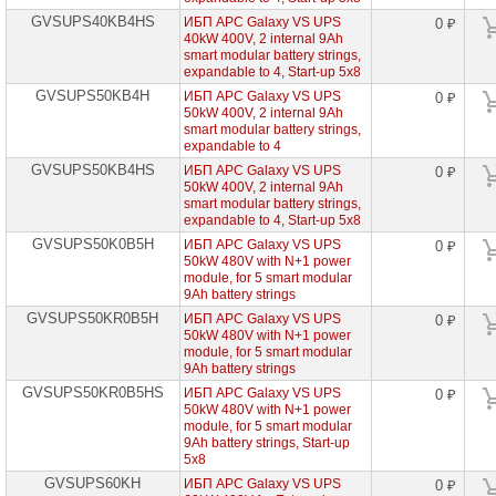
Eaton
GVSUPS40KB4HS
ИБП APC Galaxy VS UPS
0 ₽
40kW 400V, 2 internal 9Ah
ИБП
smart modular battery strings,
Tripplite
expandable to 4, Start-up 5x8
GVSUPS50KB4H
ИБП APC Galaxy VS UPS
0 ₽
ИБП
50kW 400V, 2 internal 9Ah
APC
smart modular battery strings,
(American
expandable to 4
Power
GVSUPS50KB4HS
Conversion)
ИБП APC Galaxy VS UPS
0 ₽
50kW 400V, 2 internal 9Ah
ИБП
smart modular battery strings,
APC
expandable to 4, Start-up 5x8
Back-
GVSUPS50K0B5H
ИБП APC Galaxy VS UPS
0 ₽
UPS
50kW 480V with N+1 power
module, for 5 smart modular
ИБП
APC
9Ah battery strings
Smart-
GVSUPS50KR0B5H
ИБП APC Galaxy VS UPS
0 ₽
UPS
50kW 480V with N+1 power
module, for 5 smart modular
ИБП
9Ah battery strings
APC
Smart-
GVSUPS50KR0B5HS
ИБП APC Galaxy VS UPS
0 ₽
UPS
50kW 480V with N+1 power
online
module, for 5 smart modular
9Ah battery strings, Start-up
ИБП
5x8
APC
Easy
GVSUPS60KH
ИБП APC Galaxy VS UPS
0 ₽