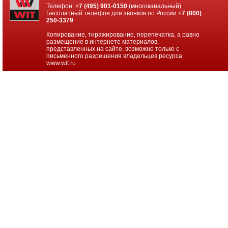
проекторов
Телефон:
+7 (495) 901-0150
(многоканальный)
Бесплатный телефон для звонков по России
+7 (800)
250-3379
Ноутбуки
Brand
Копирование, тиражирование, перепечатка, а равно
Name
размещение в интернете материалов,
представленных на сайте, возможно только с
письменного разрешения владельцев ресурса
Моноблоки
www.wit.ru
Brand
Name
Компьютеры
Brand
Name
Принтеры
плоттеры
МФУ
Серверы
Brand
Name
Пассивное
сетевое
оборудование
Активное