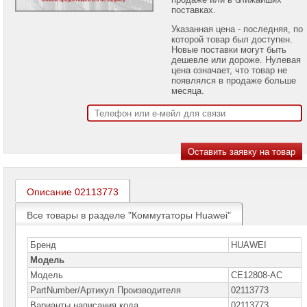
проекторов
поставках.
Указанная цена - последняя, по
Ноутбуки
которой товар был доступен.
Brand
Новые поставки могут быть
Name
дешевле или дороже. Нулевая
цена означает, что товар не
Моноблоки
появлялся в продаже больше
Brand
месяца.
Name
Компьютеры
Brand
Name
Принтеры
плоттеры
МФУ
Описание 02113773
Серверы
Все товары в разделе "Коммутаторы Huawei"
Brand
Name
Бренд
HUAWEI
Пассивное
Модель
сетевое
оборудование
Модель
CE12808-AC
PartNumber/Артикул Производителя
02113773
Активное
Варианты написания кода
02113773