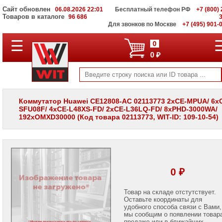
Сайт обновлен
06.08.2026 22:01
Бесплатный телефон РФ
+7 (800) 
Товаров в каталоге
96 686
Для звонков по Москве
+7 (495) 901-
☰
ПОЛНЫЙ
0
КАТАЛОГ
0 ₽
WIT
Корпоративные
серверы
WIT
VV
Коммутатор Huawei CE12808-AC 02113773 2xCE-MPUA/ 6x
SFU08F/ 4xCE-L48XS-FD/ 2xCE-L36LQ-FD/ 8xPHD-3000WA/
Системы
192xOMXD30000 (Код товара 02113773, WIT-ID: 109-10-54)
хранения
данных
WIT
VI
Мониторы
и
0 ₽
LCD
панели
Товар на складе отстутствует.
Оставьте координаты для
Проекторы
и
удобного способа связи с Вами,
лампы
мы сообщим о появлении товар
для
продаже или в ближайших