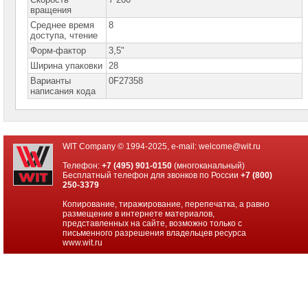
вращения
Серверная
память
Среднее время
8
доступа, чтение
Серверные
Форм-фактор
3,5"
жесткие
Ширина упаковки
28
диски
Варианты
0F27358
Серверные
написания кода
жесткие
диски
SSD
M.2
Серверные
WIT Company © 1994-2025, e-mail:
welcome@wit.ru
жесткие
диски
Телефон:
+7 (495) 901-0150
(многоканальный)
SATA
Бесплатный телефон для звонков по России
+7 (800)
2"5
250-3379
Серверные
Копирование, тиражирование, перепечатка, а равно
жесткие
размещение в интернете материалов,
диски
представленных на сайте, возможно только с
SATA
письменного разрешения владельцев ресурса
3"5
www.wit.ru
Серверные
жесткие
диски
SAS
2"5