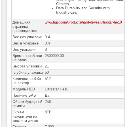
сетевое
Centers
оборудование
Data Durability and Security with
Industry-Lea
СХД
-
Домашняя
www.hgst.com/products/hard-drives/ultrastar-he10
системы
страница
хранения
производителя
данных
Вес без упаковки
0.4
Компоненты
Вес в упаковке
0.4
компьютеров
Вес упаковки
8
Время наработки
2500000.00
Компоненты
на отказ
серверов
Высота упаковки
21
Серверные
Глубина упаковки
50
платформы
Количество байт
512
на сектор
Серверные
Модель HDD
материнские
Ultrastar He10
платы
Наличие SAS
Да
Объем буферной
256
Серверные
памяти
корпуса
Объем
8TB
накопителя на
Серверные
жестком диске
процессоры
Скорость
7 200