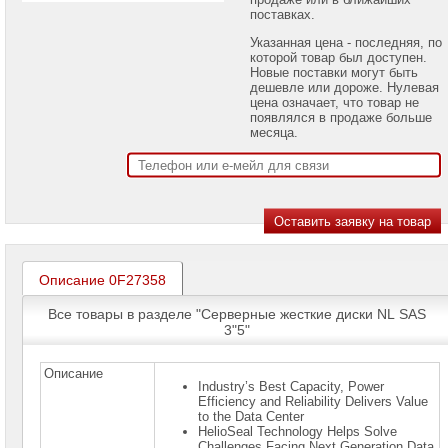
проекторов
поставках.
Указанная цена - последняя, по
Ноутбуки
которой товар был доступен.
Brand
Новые поставки могут быть
Name
дешевле или дороже. Нулевая
цена означает, что товар не
Моноблоки
появлялся в продаже больше
Brand
месяца.
Name
Компьютеры
Brand
Name
Принтеры
плоттеры
МФУ
Описание 0F27358
Серверы
Все товары в разделе "Серверные жесткие диски NL SAS
Brand
3"5"
Name
Пассивное
Описание
сетевое
Industry’s Best Capacity, Power
оборудование
Efficiency and Reliability Delivers Value
to the Data Center
HelioSeal Technology Helps Solve
Активное
Challenges Facing Next Generation Data