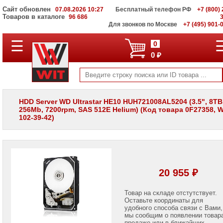
Сайт обновлен
07.08.2026 10:27
Бесплатный телефон РФ
+7 (800) 
Товаров в каталоге
96 686
Для звонков по Москве
+7 (495) 901-
☰
ПОЛНЫЙ
0
КАТАЛОГ
0 ₽
WIT
Корпоративные
серверы
WIT
VV
HDD Server WD Ultrastar HE10 HUH721008AL5204 (3.5", 8TB
256Mb, 7200rpm, SAS 512E Helium) (Код товара 0F27358, W
Системы
102-39-42)
хранения
данных
WIT
VI
Мониторы
и
20 955 ₽
LCD
панели
Товар на складе отстутствует.
Оставьте координаты для
Проекторы
и
удобного способа связи с Вами,
лампы
мы сообщим о появлении товар
для
продаже или в ближайших