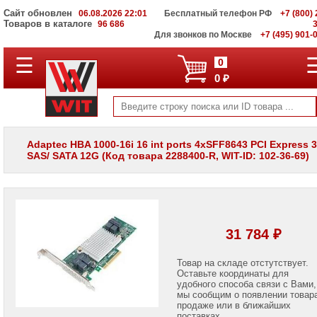
Сайт обновлен
06.08.2026 22:01
Бесплатный телефон РФ
+7 (800) 
Товаров в каталоге
96 686
Для звонков по Москве
+7 (495) 901-
☰
ПОЛНЫЙ
0
КАТАЛОГ
0 ₽
WIT
Корпоративные
серверы
WIT
VV
Adaptec HBA 1000-16i 16 int ports 4xSFF8643 PCI Express 3
SAS/ SATA 12G (Код товара 2288400-R, WIT-ID: 102-36-69)
Системы
хранения
данных
WIT
VI
Мониторы
31 784 ₽
и
LCD
панели
Товар на складе отстутствует.
Оставьте координаты для
удобного способа связи с Вами,
Проекторы
мы сообщим о появлении товар
и
лампы
продаже или в ближайших
для
поставках.