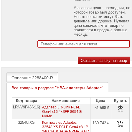
проекторов
Указанная цена - последняя, по
которой товар был доступен.
Ноутбуки
Новые поставки могут быть
Brand
дешевле или дороже. Нулевая
Name
цена означает, что товар не
появлялся в продаже больше
Моноблоки
месяца.
Brand
Name
Компьютеры
Brand
Name
Принтеры
плоттеры
Описание 2288400-R
МФУ
Все товары в разделе "HBA-адаптеры Adaptec"
Серверы
Brand
Name
Код товара
Наименование
Цена
Купить
LRNV9F48(x16)
Адаптер LR-Link PCl-E
51 568 ₽
Пассивное
Gen4 x16 4xSFF-8654 8i
сетевое
NVMe
оборудование
32548IXS
Контроллер Adaptec
160 742 ₽
32548IXS PCI-E Gen4 x8 LP
Активное
24G SAS/ SATA/ NVMe, RAID