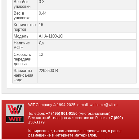
сетевое
Вес без
0.3
оборудование
упаковки
Вес в
0.44
СХД
упаковке
-
Количество
16
системы
портов
хранения
данных
Модель
AHA-1100-16i
Наличие
Да
Компоненты
PCIE
компьютеров
Скорость
12
передачи
Компоненты
данных
серверов
Варианты
2293500-R
написания
Серверные
кода
платформы
Серверные
материнские
платы
WIT Company © 1994-2025, e-mail:
welcome@wit.ru
Серверные
Телефон:
+7 (495) 901-0150
(многоканальный)
корпуса
Бесплатный телефон для звонков по России
+7 (800)
250-3379
Серверные
Копирование, тиражирование, перепечатка, а равно
процессоры
размещение в интернете материалов,