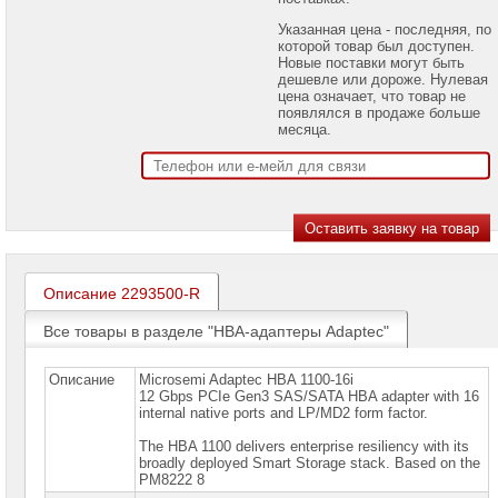
проекторов
Указанная цена - последняя, по
которой товар был доступен.
Ноутбуки
Новые поставки могут быть
Brand
дешевле или дороже. Нулевая
Name
цена означает, что товар не
появлялся в продаже больше
Моноблоки
месяца.
Brand
Name
Компьютеры
Brand
Name
Принтеры
плоттеры
Описание 2293500-R
МФУ
Все товары в разделе "HBA-адаптеры Adaptec"
Серверы
Brand
Name
Описание
Microsemi Adaptec HBA 1100-16i
12 Gbps PCIe Gen3 SAS/SATA HBA adapter with 16
internal native ports and LP/MD2 form factor.
Пассивное
сетевое
оборудование
The HBA 1100 delivers enterprise resiliency with its
broadly deployed Smart Storage stack. Based on the
PM8222 8
Активное