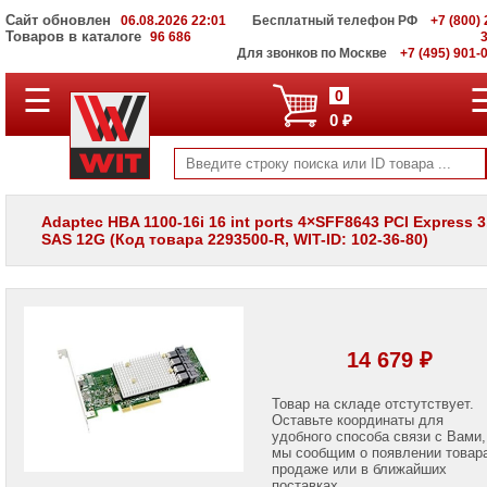
Сайт обновлен
06.08.2026 22:01
Бесплатный телефон РФ
+7 (800) 
Товаров в каталоге
96 686
Для звонков по Москве
+7 (495) 901-
☰
ПОЛНЫЙ
0
КАТАЛОГ
0 ₽
WIT
Корпоративные
серверы
WIT
VV
Adaptec HBA 1100-16i 16 int ports 4×SFF8643 PCI Express 3
SAS 12G (Код товара 2293500-R, WIT-ID: 102-36-80)
Системы
хранения
данных
WIT
VI
Мониторы
14 679 ₽
и
LCD
панели
Товар на складе отстутствует.
Оставьте координаты для
удобного способа связи с Вами,
Проекторы
мы сообщим о появлении товар
и
лампы
продаже или в ближайших
для
поставках.