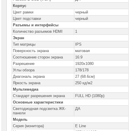
LCD-
Корпус
панели
Цвет рамки
черный
Philips
Цвет подставки
черный
Мониторы
Разъемы и интерфейсы
DELL
Количество разъемов HDMI
1
Экран
Мониторы
Gigabyte
Тип матрицы
IPS
Поверхность экрана
матовая
Мониторы
Соотношение сторон экрана
16:9
Iiyama
Разрешение
1920x1080
Мониторы
Углы обзора
178/178
Hiper
Диагональ экрана
27 (68.6см)
Яркость экрана
250 кд/м2
Мониторы
Huawei
Мультимедиа
Стандарт разрешения экрана
FULL HD (1080p)
Мониторы
Основные характеристики
HP
Светодиодная подсветка ЖК-
ДА
панели
Мониторы
Lenovo
Модель
Серия (монитора)
E Line
Мониторы