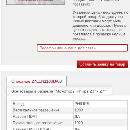
Мониторы
поставках.
ACER
Указанная цена - последняя, по
Мониторы
которой товар был доступен.
ASUS
Новые поставки могут быть
дешевле или дороже. Нулевая
цена означает, что товар не
Мониторы
появлялся в продаже больше
BENQ
месяца.
Мониторы
Philips
Мониторы
Philips
17"
-
22"
Описание 27E1N1100D/60
Мониторы
Philips
23"
Все товары в разделе "Мониторы Philips 23" - 27""
-
27"
►
Бренд
PHILIPS
Вертикальное разрешение
1080
Мониторы
Philips
Разъем HDMI
ДА
28"
Горизонтальное разрешение
1920
-
55"
Разъем D-SUB (VGA)
ДА