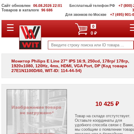
Сайт обновлен
06.08.2026 22:01
Бесплатный телефон РФ
+7 (800) 
Товаров в каталоге
96 686
Для звонков по Москве
+7 (495) 901-
☰
ПОЛНЫЙ
0
КАТАЛОГ
0 ₽
WIT
Корпоративные
серверы
WIT
VV
Монитор Philips E Line 27" IPS 16:9, 250cd, 178гр/ 178гр,
1920x1080, 120Hz, 4ms, HDMI, VGA Port, DP (Код товара
Системы
27E1N1100D/60, WIT-ID: 114-44-54)
хранения
данных
WIT
VI
Мониторы
и
10 425 ₽
LCD
панели
Товар на складе отстутствует.
Оставьте координаты для
Мониторы
Apple
удобного способа связи с Вами,
мы сообщим о появлении товар
продаже или в ближайших