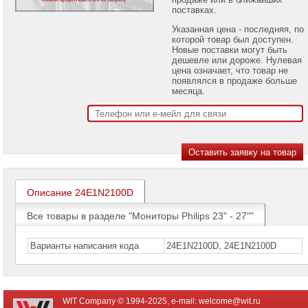
Мониторы
поставках.
ACER
Указанная цена - последняя, по
Мониторы
которой товар был доступен.
ASUS
Новые поставки могут быть
дешевле или дороже. Нулевая
цена означает, что товар не
Мониторы
появлялся в продаже больше
BENQ
месяца.
Мониторы
Philips
Мониторы
Philips
17"
-
22"
Описание 24E1N2100D
Мониторы
Philips
23"
Все товары в разделе "Мониторы Philips 23" - 27""
-
27"
►
Варианты написания кода
24E1N2100D, 24E1N2100D
Мониторы
Philips
28"
-
55"
WIT Company © 1994-2025, e-mail:
welcome@wit.ru