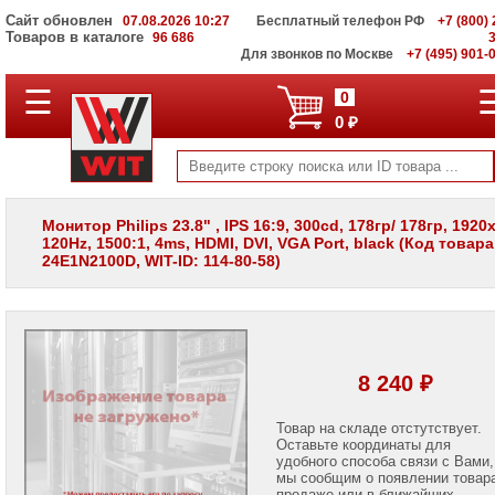
Сайт обновлен
07.08.2026 10:27
Бесплатный телефон РФ
+7 (800) 
Товаров в каталоге
96 686
Для звонков по Москве
+7 (495) 901-
☰
ПОЛНЫЙ
0
КАТАЛОГ
0 ₽
WIT
Корпоративные
серверы
WIT
VV
Монитор Philips 23.8" , IPS 16:9, 300cd, 178гр/ 178гр, 1920
120Hz, 1500:1, 4ms, HDMI, DVI, VGA Port, black (Код товара
Системы
24E1N2100D, WIT-ID: 114-80-58)
хранения
данных
WIT
VI
Мониторы
и
8 240 ₽
LCD
панели
Товар на складе отстутствует.
Оставьте координаты для
Мониторы
Apple
удобного способа связи с Вами,
мы сообщим о появлении товар
продаже или в ближайших