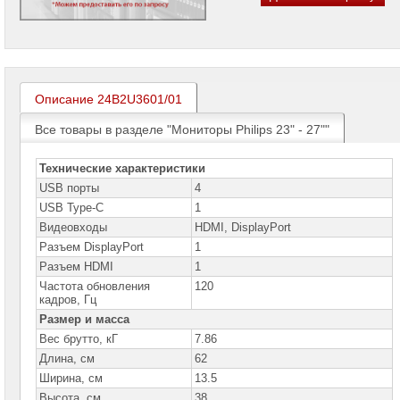
Мониторы
ACER
Мониторы
ASUS
Мониторы
Описание 24B2U3601/01
BENQ
Все товары в разделе "Мониторы Philips 23" - 27""
Мониторы
Philips
Технические характеристики
Мониторы
USB порты
4
Philips
17"
USB Type-C
1
-
Видеовходы
HDMI, DisplayPort
22"
Разъем DisplayPort
1
Мониторы
Philips
Разъем HDMI
1
23"
Частота обновления
120
-
кадров, Гц
27"
►
Размер и масса
Вес брутто, кГ
7.86
Мониторы
Philips
Длина, см
62
28"
Ширина, см
13.5
-
55"
Высота, см
38