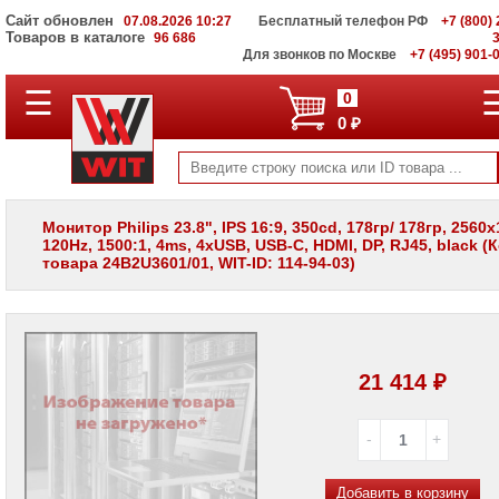
Сайт обновлен
07.08.2026 10:27
Бесплатный телефон РФ
+7 (800) 
Товаров в каталоге
96 686
Для звонков по Москве
+7 (495) 901-
☰
ПОЛНЫЙ
0
КАТАЛОГ
0 ₽
WIT
Корпоративные
серверы
WIT
VV
Монитор Philips 23.8", IPS 16:9, 350cd, 178гр/ 178гр, 2560x
120Hz, 1500:1, 4ms, 4xUSB, USB-C, HDMI, DP, RJ45, black (
Системы
товара 24B2U3601/01, WIT-ID: 114-94-03)
хранения
данных
WIT
VI
Мониторы
и
21 414 ₽
LCD
панели
Мониторы
Apple
Добавить в корзину