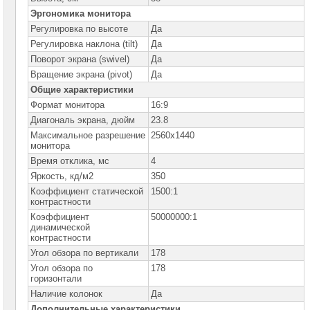
LCD-
Эргономика монитора
панели
Регулировка по высоте
Да
Philips
Регулировка наклона (tilt)
Да
Мониторы
Поворот экрана (swivel)
Да
DELL
Вращение экрана (pivot)
Да
Общие характеристики
Мониторы
Gigabyte
Формат монитора
16:9
Диагональ экрана, дюйм
23.8
Мониторы
Максимальное разрешение
2560x1440
Iiyama
монитора
Время отклика, мс
4
Мониторы
Hiper
Яркость, кд/м2
350
Коэффициент статической
1500:1
Мониторы
контрастности
Huawei
Коэффициент
50000000:1
динамической
Мониторы
контрастности
HP
Угол обзора по вертикали
178
Угол обзора по
178
Мониторы
горизонтали
Lenovo
Наличие колонок
Да
Мониторы
Дополнительные характеристики