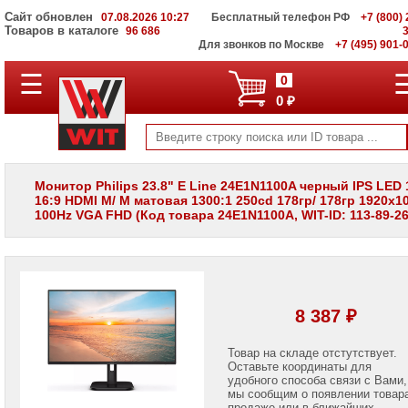
Сайт обновлен
07.08.2026 10:27
Бесплатный телефон РФ
+7 (800) 
Товаров в каталоге
96 686
Для звонков по Москве
+7 (495) 901-
☰
ПОЛНЫЙ
0
КАТАЛОГ
0 ₽
WIT
Корпоративные
серверы
WIT
VV
Монитор Philips 23.8" E Line 24E1N1100A черный IPS LED
16:9 HDMI M/ M матовая 1300:1 250cd 178гр/ 178гр 1920x1
Системы
100Hz VGA FHD (Код товара 24E1N1100A, WIT-ID: 113-89-26
хранения
данных
WIT
VI
Мониторы
и
8 387 ₽
LCD
панели
Товар на складе отстутствует.
Оставьте координаты для
Мониторы
Apple
удобного способа связи с Вами,
мы сообщим о появлении товар
продаже или в ближайших