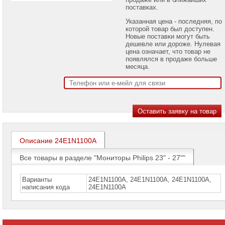
Мониторы
поставках.
ACER
Указанная цена - последняя, по
Мониторы
которой товар был доступен.
ASUS
Новые поставки могут быть
дешевле или дороже. Нулевая
цена означает, что товар не
Мониторы
появлялся в продаже больше
BENQ
месяца.
Мониторы
Philips
Мониторы
Philips
17"
-
22"
Описание 24E1N1100A
Мониторы
Philips
23"
Все товары в разделе "Мониторы Philips 23" - 27""
-
27"
►
Варианты
24E1N1100A, 24E1N1100A, 24E1N1100А,
написания кода
24Е1N1100А
Мониторы
Philips
28"
-
55"