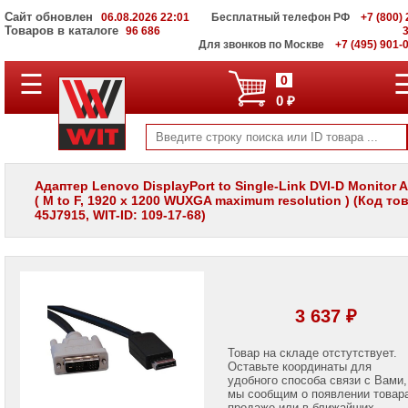
Сайт обновлен
06.08.2026 22:01
Бесплатный телефон РФ
+7 (800) 
Товаров в каталоге
96 686
Для звонков по Москве
+7 (495) 901-
☰
ПОЛНЫЙ
0
КАТАЛОГ
0 ₽
WIT
Корпоративные
серверы
WIT
VV
Адаптер Lenovo DisplayPort to Single-Link DVI-D Monitor 
( M to F, 1920 x 1200 WUXGA maximum resolution ) (Код то
Системы
45J7915, WIT-ID: 109-17-68)
хранения
данных
WIT
VI
Мониторы
и
3 637 ₽
LCD
панели
Товар на складе отстутствует.
Оставьте координаты для
Проекторы
и
удобного способа связи с Вами,
лампы
мы сообщим о появлении товар
для
продаже или в ближайших