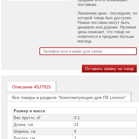
проекторов
поставках.
Указанная цена - последняя, по
Ноутбуки
которой товар был доступен.
Brand
Новые поставки могут быть
Name
дешевле или дороже. Нулевая
цена означает, что товар не
Моноблоки
появлялся в продаже больше
Brand
месяца.
Name
Компьютеры
Brand
Name
Настольные
компьютеры
Apple
Описание 45J7915
Настольные
Все товары в разделе "Комплектующие для ПК Lenovo"
компьютеры
Acer
Размер и масса
Настольные
Вес брутто, кГ
0.1
компьютеры
ASUS
Длина, см
21
Ширина, см
4
Настольные
Высота, см
1