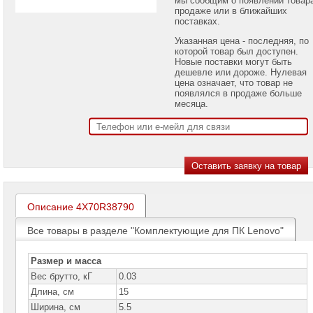
проекторов
продаже или в ближайших
поставках.
Ноутбуки
Указанная цена - последняя, по
Brand
которой товар был доступен.
Name
Новые поставки могут быть
дешевле или дороже. Нулевая
Моноблоки
цена означает, что товар не
Brand
появлялся в продаже больше
Name
месяца.
Компьютеры
Brand
Name
Настольные
компьютеры
Apple
Описание 4X70R38790
Настольные
компьютеры
Все товары в разделе "Комплектующие для ПК Lenovo"
Acer
Настольные
Размер и масса
компьютеры
Вес брутто, кГ
0.03
ASUS
Длина, см
15
Настольные
Ширина, см
5.5