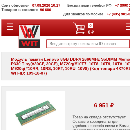
Сайт обновлен
07.08.2026 10:27
Бесплатный телефон РФ
+7 (800) 
Товаров в каталоге
96 686
Для звонков по Москве
+7 (495) 901-
☰
ПОЛНЫЙ
0
КАТАЛОГ
0 ₽
WIT
Корпоративные
серверы
WIT
VV
Модуль памяти Lenovo 8GB DDR4 2666MHz SoDIMM Memor
P330 Tiny(#30CF, 30CE), M720q(#10T7, 10T8, 10T9, 10TA, 10
Системы
M920q(#10RR, 10RS, 10RT, 10RU, 10V8) (Код товара 4X70R
хранения
WIT-ID: 109-18-07)
данных
WIT
VI
Мониторы
и
LCD
6 951 ₽
панели
Проекторы
Товар на складе отстутствует.
и
Оставьте координаты для
лампы
удобного способа связи с Вами,
для
мы сообщим о появлении товар