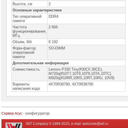
компьютеры
Высота, см
2
Hiper
Основные характеристики
Настольные
Тип оперативной
DDR4
компьютеры
памяти
Huawei
Частота
2 666
функционирования,
Настольные
МГц
компьютеры
Объём, Мб
8 192
HP
Форм-фактор
SO-DIMM
оперативной
Настольные
памяти
компьютеры
Dell
Дополнительная информация
Совместимость
Lenovo P330 Tiny(#30CF,30CE),
Настольные
M720q(#10T7,10T8,10T9,10TA,10TC),
компьютеры
M920q(#10RR,10RS,10RT,10RU, 10V8)
Lenovo
Варианты
4X70R38790, 4X70R38790
ПК
написания кода
Lenovo
Tiny
&
Nano
ПК
- конфигуратор
Сервер Асус
Lenovo
V
WIT Company © 1994-2025, e-mail:
welcome@wit.ru
ПК