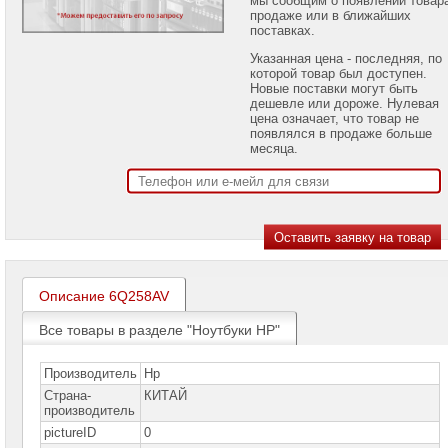
проекторов
продаже или в ближайших
поставках.
Ноутбуки
Указанная цена - последняя, по
Brand
которой товар был доступен.
Name
Новые поставки могут быть
дешевле или дороже. Нулевая
Ноутбуки
цена означает, что товар не
Apple
появлялся в продаже больше
месяца.
Ноутбуки
Microsoft
Ноутбуки
Hiper
Ноутбуки
MSI
Описание 6Q258AV
Ноутбуки
Все товары в разделе "Ноутбуки HP"
Acer
Ноутбуки
Производитель
Hp
Asus
Страна-
КИТАЙ
производитель
Ноутбуки
pictureID
Dell
0