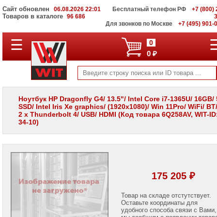
Сайт обновлен
06.08.2026 22:01
Бесплатный телефон РФ
+7 (800) 
Товаров в каталоге
96 686
Для звонков по Москве
+7 (495) 901-
☰
ПОЛНЫЙ
0
КАТАЛОГ
0 ₽
WIT
Корпоративные
серверы
WIT
VV
Ноутбук HP Dragonfly G4/ 13.5"/ Intel Core i7-1365U/ 16GB
SSD/ Intel Iris Xe graphics/ (1920x1080)/ Win 11Pro/ WiFi/ BT
Системы
2 x Thunderbolt 4/ USB/ HDMI (Код товара 6Q258AV, WIT-ID:
хранения
34-10)
данных
WIT
VI
Мониторы
и
LCD
175 205 ₽
панели
Проекторы
Товар на складе отстутствует.
и
Оставьте координаты для
лампы
удобного способа связи с Вами,
для
мы сообщим о появлении товар