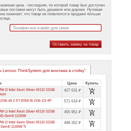
казанная цена - последняя, по которой товар был доступен.
овые поставки могут быть дешевле или дороже. Нулевая
ена означает, что товар не появлялся в продаже больше
есяца.
ы Lenovo ThinkSystem для монтажа в стойку"
е
Цена
Купить
2/ Intel Xeon Silver 4510/ 32GB
427 631 ₽
nium
2Gb x8 2.5"/ 9350-8i 2Gb 1G 4P
571 619 ₽
1/ Intel Xeon Silver 4510/ 32GB
455 951 ₽
 x8) Gen4/ 1100W
2/ Intel Xeon Silver 4510/ 32GB
499 262 ₽
) Gen4/ 1100W Ti