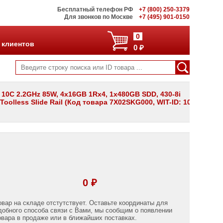
Бесплатный телефон РФ
+7 (800) 250-3379
Для звонков по Москве
+7 (495) 901-0150
0
 клиентов
0 ₽
0 10C 2.2GHz 85W, 4x16GB 1Rx4, 1x480GB SDD, 430-8i
oolless Slide Rail (Код товара 7X02SKG000, WIT-ID: 108-
0 ₽
овар на складе отстутствует. Оставьте координаты для
добного способа связи с Вами, мы сообщим о появлении
овара в продаже или в ближайших поставках.