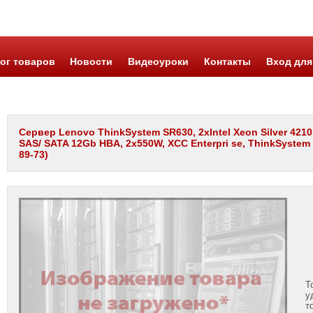
ог товаров
Новости
Видеоуроки
Контакты
Вход для
Сервер Lenovo ThinkSystem SR630, 2xIntel Xeon Silver 421
SAS/ SATA 12Gb HBA, 2x550W, XCC Enterpri se, ThinkSystem T
89-73)
Т
у
т