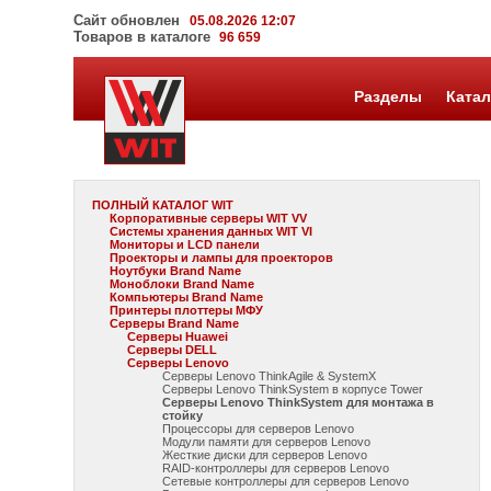
Сайт обновлен
05.08.2026 12:07
Товаров в каталоге
96 659
Разделы
Катал
ПОЛНЫЙ КАТАЛОГ WIT
Корпоративные серверы WIT VV
Системы хранения данных WIT VI
Мониторы и LCD панели
Проекторы и лампы для проекторов
Ноутбуки Brand Name
Моноблоки Brand Name
Компьютеры Brand Name
Принтеры плоттеры МФУ
Серверы Brand Name
Серверы Huawei
Серверы DELL
Серверы Lenovo
Серверы Lenovo ThinkAgile & SystemX
Серверы Lenovo ThinkSystem в корпусе Tower
Серверы Lenovo ThinkSystem для монтажа в
стойку
Процессоры для серверов Lenovo
Модули памяти для серверов Lenovo
Жесткие диски для серверов Lenovo
RAID-контроллеры для серверов Lenovo
Сетевые контроллеры для серверов Lenovo