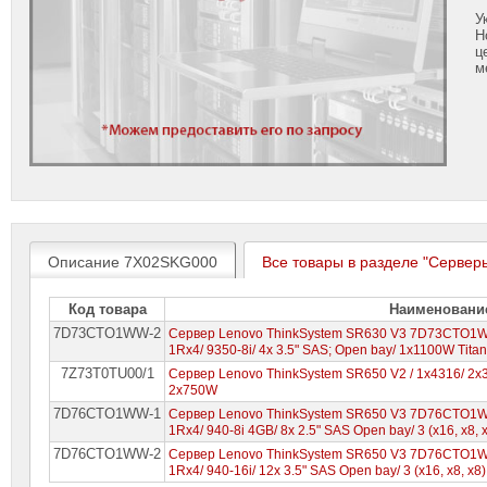
У
Н
ц
м
Описание 7X02SKG000
Все товары в разделе "Сервер
Код товара
Наименовани
7D73CTO1WW-2
Сервер Lenovo ThinkSystem SR630 V3 7D73CTO1WW-
1Rx4/ 9350-8i/ 4x 3.5" SAS; Open bay/ 1x1100W Tita
7Z73T0TU00/1
Сервер Lenovo ThinkSystem SR650 V2 / 1x4316/ 2x3
2x750W
7D76CTO1WW-1
Сервер Lenovo ThinkSystem SR650 V3 7D76CTO1WW-
1Rx4/ 940-8i 4GB/ 8x 2.5" SAS Open bay/ 3 (x16, x8,
7D76CTO1WW-2
Сервер Lenovo ThinkSystem SR650 V3 7D76CTO1WW-
1Rx4/ 940-16i/ 12x 3.5" SAS Open bay/ 3 (x16, x8, x8