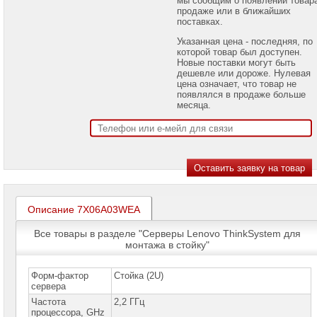
проекторов
продаже или в ближайших
поставках.
Ноутбуки
Указанная цена - последняя, по
Brand
которой товар был доступен.
Name
Новые поставки могут быть
дешевле или дороже. Нулевая
Моноблоки
цена означает, что товар не
Brand
появлялся в продаже больше
Name
месяца.
Компьютеры
Brand
Name
Принтеры
плоттеры
МФУ
Описание 7X06A03WEA
Серверы
Brand
Все товары в разделе "Серверы Lenovo ThinkSystem для
Name
монтажа в стойку"
Серверы
Huawei
Форм-фактор
Стойка (2U)
сервера
Серверы
Частота
2,2 ГГц
DELL
процессора, GHz