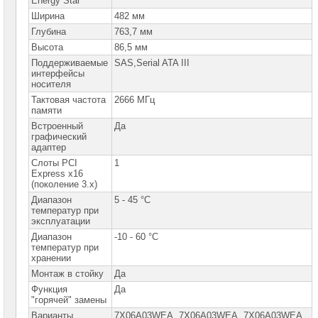
Energy Star
Lenovo
Ширина
482 мм
Программное
Глубина
763,7 мм
обеспечение
Высота
86,5 мм
для
серверов
Поддерживаемые
SAS,Serial ATA III
Lenovo
интерфейсы
носителя
Опции
для
Тактовая частота
2666 МГц
серверов
памяти
Lenovo
Встроенный
Да
графический
Серверы
адаптер
Hewlett
Слоты PCI
1
Packard
Express x16
Enterprise
(поколение 3.x)
Диапазон
5 - 45 °C
Пассивное
сетевое
температур при
оборудование
эксплуатации
Диапазон
-10 - 60 °C
Активное
температур при
сетевое
хранении
оборудование
Монтаж в стойку
Да
Функция
Да
СХД
"горячей" замены
-
системы
Варианты
7X06A03WEA, 7X06A03WEA, 7X06А03WEА,