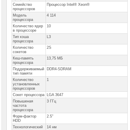
Семейство
Процессор Intel® Xeon®
Серверы
процессоров
Lenovo
Модель
4 114
процессора
Серверы
Lenovo
Количество ядер
10
ThinkAgile
в процессоре
&
SystemX
Тип кэша
L3
процессора
Серверы
Количество
2S
Lenovo
сокетов
ThinkSystem
в
Кеш-память
13,75 МБ
корпусе
процессора
Tower
Поддерживаемый
DDR4-SDRAM
Серверы
тип памяти
Lenovo
Количество
1
ThinkSystem
установленных
для
процессоров
монтажа
в
Сокет процессора
LGA 3647
стойку
Повышеная
►
3 ГГц
частота
Процессоры
процессора
для
Форм-фактор
2.5"
серверов
HDD
Lenovo
Технологический
14 нм
Модули