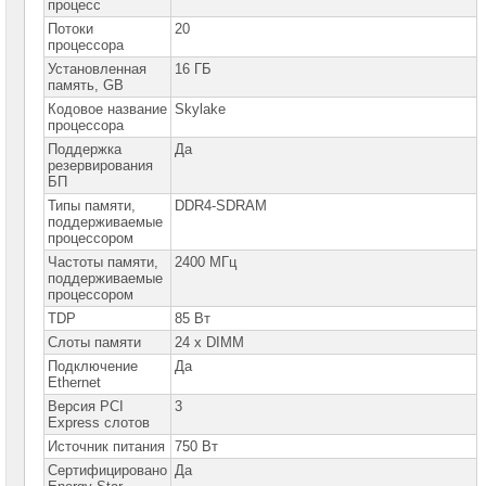
процесс
памяти
Потоки
для
20
серверов
процессора
Lenovo
Установленная
16 ГБ
память, GB
Жесткие
диски
Кодовое название
Skylake
для
процессора
серверов
Поддержка
Да
Lenovo
резервирования
RAID-
БП
контроллеры
Типы памяти,
DDR4-SDRAM
для
поддерживаемые
серверов
процессором
Lenovo
Частоты памяти,
2400 МГц
Сетевые
поддерживаемые
контроллеры
процессором
для
серверов
TDP
85 Вт
Lenovo
Слоты памяти
24 x DIMM
Блоки
Подключение
Да
питания
Ethernet
для
Версия PCI
3
серверов
Express слотов
Lenovo
Источник питания
750 Вт
Направляющие
для
Сертифицировано
Да
серверов