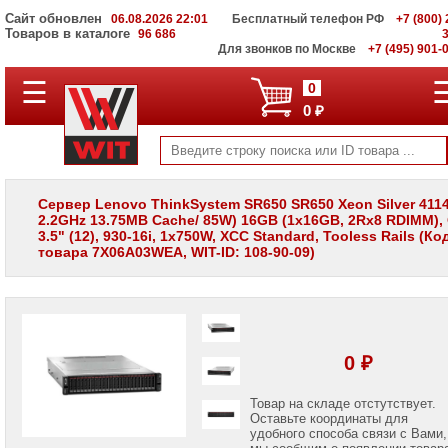
Сайт обновлен
06.08.2026 22:01
Бесплатный телефон РФ
+7 (800) 
Товаров в каталоге
96 686
Для звонков по Москве
+7 (495) 901-
☰
ПОЛНЫЙ
0
КАТАЛОГ
0 ₽
WIT
Корпоративные
серверы
WIT
VV
Сервер Lenovo ThinkSystem SR650 SR650 Xeon Silver 4114
2.2GHz 13.75MB Cache/ 85W) 16GB (1x16GB, 2Rx8 RDIMM), 
Системы
3.5" (12), 930-16i, 1x750W, XCC Standard, Tooless Rails (Ко
хранения
товара 7X06A03WEA, WIT-ID: 108-90-09)
данных
WIT
VI
Мониторы
и
LCD
0 ₽
панели
Проекторы
Товар на складе отстутствует.
и
Оставьте координаты для
лампы
удобного способа связи с Вами,
для
мы сообщим о появлении товар